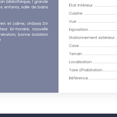
oin bibliothèque, 1 grande
État intérieur
 enfants, salle de bains
Cuisine
Vue
ert et calme, châssis DV
eur bi-horaire, nouvelle
Exposition
ération, bonne isolation
Stationnement extérieur
 !
Cave
Terrain
Localisation
Taxe d'habitation
Référence