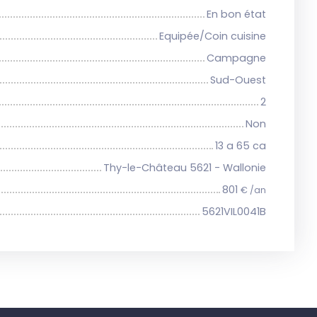
En bon état
Equipée/Coin cuisine
Campagne
Sud-Ouest
2
Non
13 a 65 ca
Thy-le-Château 5621 - Wallonie
801
€ /an
5621VIL0041B