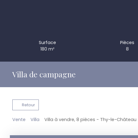
Surface
Pièces
180
m²
8
Villa de campagne
Retour
Vente
Villa
Villa à vendre, 8 pièces - Thy-le-Château