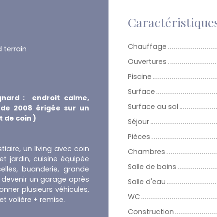
Caractéristique
Chauffage
 terrain
Ouvertures
Piscine
Surface
gnard : endroit calme,
Surface au sol
n de 2008 érigée sur un
t de coin )
Séjour
Pièces
iaire, un living avec coin
Chambres
t jardin, cuisine équipée
Salle de bains
elles, buanderie, grande
 devenir un garage après
Salle d'eau
onner plusieurs véhicules,
WC
et volière + remise.
Construction