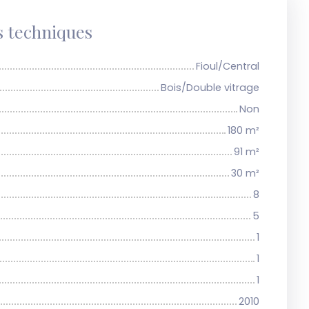
s techniques
Fioul/Central
Bois/Double vitrage
Non
180
m²
91
m²
30
m²
8
5
1
1
1
2010