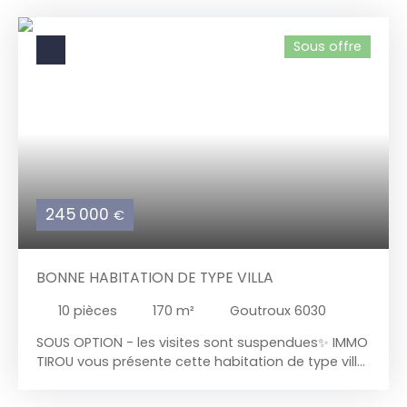
Sous offre
245 000
€
BONNE HABITATION DE TYPE VILLA
10
pièces
170
m²
Goutroux 6030
SOUS OPTION - les visites sont suspendues✨ IMMO
TIROU vous présente cette habitation de type villa
à vendre située à proximité de toutes les facilités
✨ 🌟 Une maison qui respire l'élégance et le