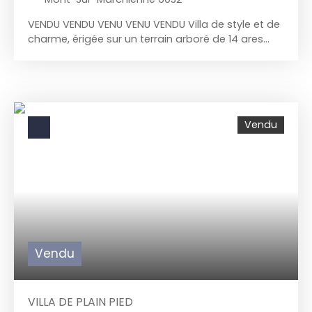
VENDU VENDU VENU VENU VENDU
Villa de style et de
charme, érigée sur un terrain arboré de 14 ares
située dans un quartier résidentiel, paisible et
verdoyant. Pour nos clients, nous recherchons ce
type d'habitation ! Si vous souhaitez vendre merci
de nous appeler au 071/58. 50. 50 pour dans un
premier temps effectuer un audit de votre bien
Vendu
avant sa vente. Pour prendre rendez-vous au
071/58. 50. 50 ou par mail : info@immotirou. be
Vendu
VILLA DE PLAIN PIED