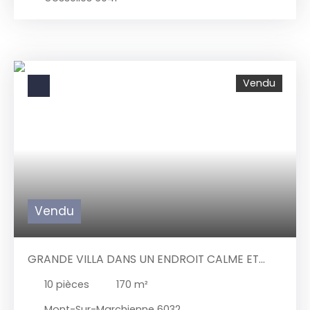
bien est pour vous ! contactez nous au 📞 071/58.
aspirateur central dans toutes les pièces, cuve à
50. 50 ou par courriel 📧 info@immotirou. be
mazout de 2800 L, citerne d'eau de pluie de 10. 000
L. Grande qualité des matériaux utilisés dans la
construction. RCNI : 1258€ . PEB N° 20200408001161 :
522 kwh/m². an valide jusqu'à la date du
08/04/2030 Une très belle opportunité à ne pas
Vendu
rater. Pour info et visite, contactez le 071/58. 50. 50
ou par mail : info@immotirou. be
Vendu
GRANDE VILLA DANS UN ENDROIT CALME ET
VERDOYANT, QUARTIER RÉSIDENTIEL.
10
pièces
170
m²
Mont-Sur-Marchienne 6032