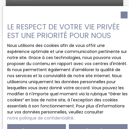
VILLA À VENDRE, 8 PIÈCES - PERONNES-LES-
BINCHE 7134
LE RESPECT DE VOTRE VIE PRIVÉE
8
pièces
Peronnes-les-Binche 7134
EST UNE PRIORITÉ POUR NOUS
Nous utilisons des cookies afin de vous offrir une
expérience optimale et une communication pertinente sur
notre site. Grace à ces technologies, nous pouvons vous
Vendu
proposer du contenu en rapport avec vos centres d'intérêt.
Ils nous permettent également d'améliorer la qualité de
nos services et la convivialité de notre site internet. Nous
utiliserons uniquement les données personnelles pour
lesquelles vous avez donné votre accord. Vous pouvez les
modifier à n'importe quel moment via la rubrique ″Gérer les
cookies″ en bas de notre site, à l'exception des cookies
essentiels à son fonctionnement. Pour plus d'informations
sur vos données personnelles, veuillez consulter
Vendu
notre politique de confidentialité
.