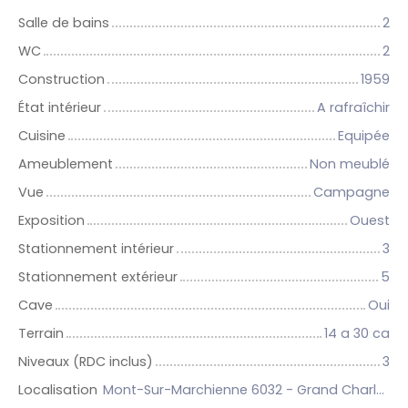
Salle de bains
2
WC
2
Construction
1959
État intérieur
A rafraîchir
Cuisine
Equipée
Ameublement
Non meublé
Vue
Campagne
Exposition
Ouest
Stationnement intérieur
3
Stationnement extérieur
5
Cave
Oui
Terrain
14 a 30 ca
Niveaux (RDC inclus)
3
Localisation
Mont-Sur-Marchienne 6032 - Grand Charleroi et 14 communes