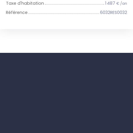
Taxe d'habitation
1 487
€ /an
Référence
6032RES0032
+
−