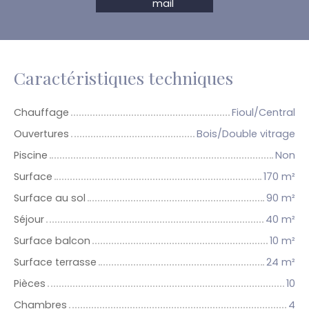
mail
Caractéristiques techniques
Chauffage
Fioul/Central
Ouvertures
Bois/Double vitrage
Piscine
Non
Surface
170
m²
Surface au sol
90
m²
Séjour
40
m²
Surface balcon
10
m²
Surface terrasse
24
m²
Pièces
10
Chambres
4