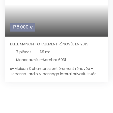
175 000
€
BELLE MAISON TOTALEMENT RÉNOVÉE EN 2015
7
pièces
131
m²
Monceau-Sur-Sambre 6031
🏡 Maison 3 chambres entièrement rénovée –
Terrasse, jardin & passage latéral privatifSituée
dans un quartier calme à proximité immédiate de
Goutroux, du parc de Monceau‑sur‑Sambre, des
commerces, écoles et transports, etc... Cette
agréable maison 3 façades a été entièrement
rénovée entre 2015 et 2018. Un bien prêt à
emménager, idéal pour un couple, une famille ou
un investisseur recherchant une maison sans gros