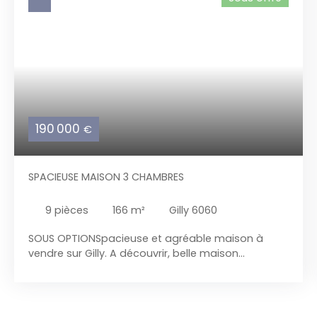
190 000
€
SPACIEUSE MAISON 3 CHAMBRES
9
pièces
166
m²
Gilly 6060
SOUS OPTIONSpacieuse et agréable maison à
vendre sur Gilly. A découvrir, belle maison
composée de 3 chambres avec beau jardin Le
rez-de-chaussée offre un grand séjour lumineux
de 38 m² , une cuisine équipée avec coin repas de
22 m², une salle de douches avec wc de 9 m², une