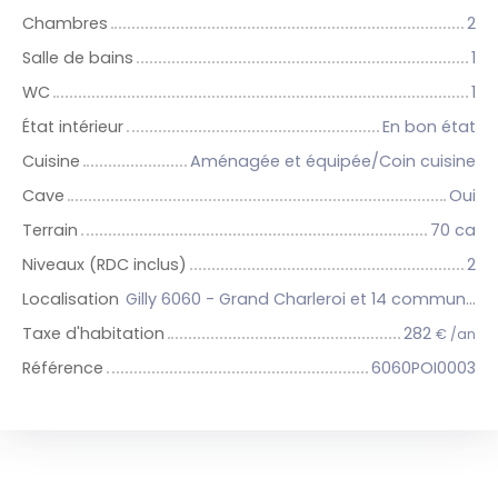
Chambres
2
Salle de bains
1
WC
1
État intérieur
En bon état
Cuisine
Aménagée et équipée/Coin cuisine
Cave
Oui
Terrain
70 ca
Niveaux (RDC inclus)
2
Localisation
Gilly 6060 - Grand Charleroi et 14 communes
Taxe d'habitation
282
€ /an
Référence
6060POI0003