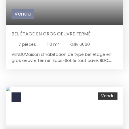
Vendu
BEL ÉTAGE EN GROS OEUVRE FERMÉ
7
pièces
110
m²
Gilly 6060
VENDU
Maison d'habitation de type bel étage en
gros oeuvre fermé. Sous-Sol: le tout cavé. RDC:
garage 2 voitures avec coin buanderie et cour
extérieure + entrée principale 1er étage: palier de
jour, espace pour installer une cuisine, séjour, coin
fermé pour un wc séparé 2 ème étage: espace
pour installer une salle de bains, 1 grande chambre
Vendu
de 20 m² 3 ème étage: grande chambre
mansardée de 36 m² avec présences de vélux.
Confort:nouvelle toiture avec tuile anti-tempête, 3
nouvelles fenêtres de toit, nouveaux plancher
dans toute la maison avec isolation de 20 cm,
nouveau plafonnage, nouveaux châssis pvc dv