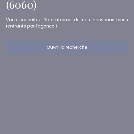
(6060)
Vous souhaitez être informé de nos nouveaux biens
rentrants par l'agence !
Ouvrir la recherche
Type d'offre
Vente
Type de bien
Maison
Localisation
Gilly (6060)
Budget max (€)