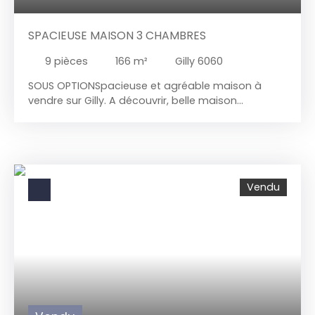
SPACIEUSE MAISON 3 CHAMBRES
9
pièces
166
m²
Gilly 6060
SOUS OPTIONSpacieuse et agréable maison à
vendre sur Gilly. A découvrir, belle maison
composée de 3 chambres avec beau jardin Le
rez-de-chaussée offre un grand séjour lumineux
de 38 m² , une cuisine équipée avec coin repas de
22 m², une salle de douches avec wc de 9 m², une
belle terrasse et grand jardin de 270 m² À l'étage,
Vendu
trois belles chambres de 20, 13,13 m² Le deuxième
étage accueille un grenier aménageable de 55
m², offrant un potentiel incroyable : il peut être
aménagé en suite parentale ou en deux
chambres supplémentaires ou en faire une salle
de cinéma ou une salle de sport,.... Les possibilités
sont inépuisable. Au sous-sol, vous retrouverez, la
partie chaufferie avec une chaudière sol de
marque Vaillant, un boiler électrique pour la