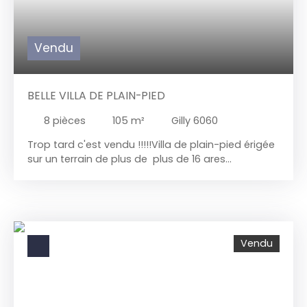
Travaux à prévoir : Electricité, chauffage, finition
intérieure, placement cuisine + salle de bains
Vendu
BELLE VILLA DE PLAIN-PIED
8
pièces
105
m²
Gilly 6060
Trop tard c'est vendu !!!!!
Villa de plain-pied érigée
sur un terrain de plus de plus de 16 ares
totalement arboré avec un petit étang. Située
dans un endroit clame et à proximité de toutes
les facilités. Sous-sol : le tout cavé sur une
superficie de 120 m² comprenant coin buanderie +
chaufferie avec chaudière au gaz, garage pour
Vendu
stocker petit véhicule, 1 grande réserve et 1 atelier.
RDC : Hall d'entrée, grand living ( salon, salle à
manger) avec vue sur le jardin et terrasse
suspendue, cuisine équipée, hall de nuit, salle de
bains avec double évier, baignoire et salle de