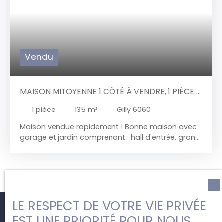
Vendu
MAISON MITOYENNE 1 CÔTÉ À VENDRE, 1 PIÈCE -
GILLY 6060
1
pièce
135
m²
Gilly 6060
Maison vendue rapidement ! Bonne maison avec
garage et jardin comprenant : hall d'entrée, grand
living, cuisine équipée, salle de bains, chambre
parentale, terrasse couverte, grand jardin garage
+ cave en sous-sol. Etage ; palier de nuit, 2
chambres, combles de rangement
LE RESPECT DE VOTRE VIE PRIVÉE
EST UNE PRIORITÉ POUR NOUS