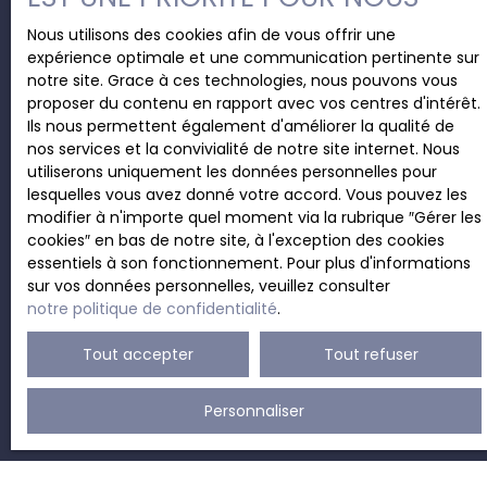
Vous ne trouvez pas
Nous utilisons des cookies afin de vous offrir une
expérience optimale et une communication pertinente sur
le bien de vos rêves ?
notre site. Grace à ces technologies, nous pouvons vous
proposer du contenu en rapport avec vos centres d'intérêt.
Ils nous permettent également d'améliorer la qualité de
Vous pouvez remplir le formulaire ci-après afin que
nos services et la convivialité de notre site internet. Nous
vous soyez prioritaire des nouveaux biens rentrants à
utiliserons uniquement les données personnelles pour
l'agence.
lesquelles vous avez donné votre accord. Vous pouvez les
modifier à n'importe quel moment via la rubrique ″Gérer les
cookies″ en bas de notre site, à l'exception des cookies
essentiels à son fonctionnement. Pour plus d'informations
Ne manquez plus aucun bien
sur vos données personnelles, veuillez consulter
notre politique de confidentialité
.
correspondant à votre
Tout accepter
Tout refuser
recherche !
Personnaliser
Prénom