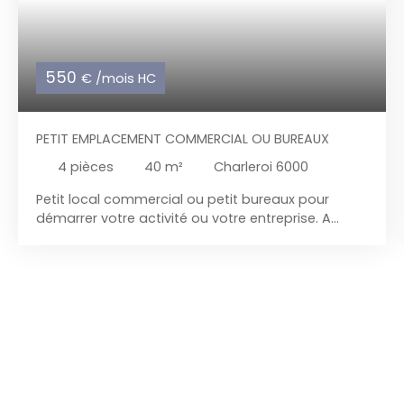
550
€ /mois HC
PETIT EMPLACEMENT COMMERCIAL OU BUREAUX
4
pièces
40
m²
Charleroi 6000
Petit local commercial ou petit bureaux pour
démarrer votre activité ou votre entreprise. A
quelques pas, de la place verte ( rive gauche) et
du boulevard Tirou. Imaginez vous au cœur de
Charleroi, dans un local commercial récemment
rénové en 2024, prêt à accueillir votre entreprise
ou votre activité professionnelle ou libérale Ce
local commercial en excellent état, est divisible à
partir de 15 m², offrant une flexibilité maximale
pour répondre à vos besoins spécifiques. Sa
composition : belle vitrine, pièce avant avec évier