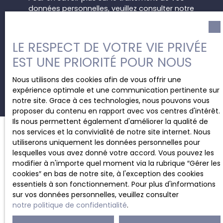
données personnelles, veuillez consulter notre
politique de confidentialité
.
LE RESPECT DE VOTRE VIE PRIVÉE
EST UNE PRIORITÉ POUR NOUS
Recevoir des annonces
Nous utilisons des cookies afin de vous offrir une
expérience optimale et une communication pertinente sur
notre site. Grace à ces technologies, nous pouvons vous
proposer du contenu en rapport avec vos centres d'intérêt.
Ils nous permettent également d'améliorer la qualité de
nos services et la convivialité de notre site internet. Nous
utiliserons uniquement les données personnelles pour
JE RECHERCHE UN BIEN
lesquelles vous avez donné votre accord. Vous pouvez les
modifier à n'importe quel moment via la rubrique ″Gérer les
cookies″ en bas de notre site, à l'exception des cookies
Location bureau Charleroi (6000)
essentiels à son fonctionnement. Pour plus d'informations
Location appartement Charleroi (6000)
sur vos données personnelles, veuillez consulter
notre politique de confidentialité
.
Vente maison mitoyenne 2 côtés Lodelinsart (6042)