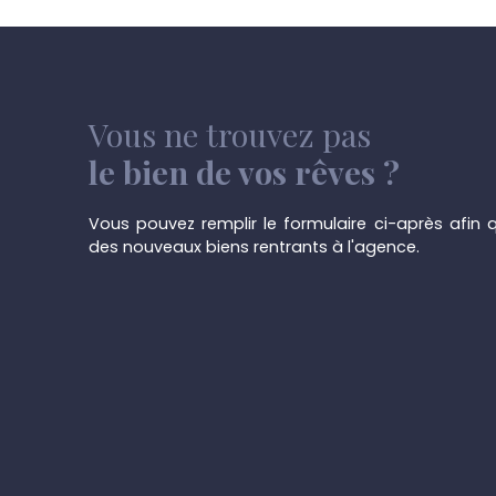
réserve d'acceptation du vendeur. Pour recevoi
uniquement par mail : info@immotirou. be
Vous ne trouvez pas
le bien de vos rêves ?
Vous pouvez remplir le formulaire ci-après afin q
des nouveaux biens rentrants à l'agence.