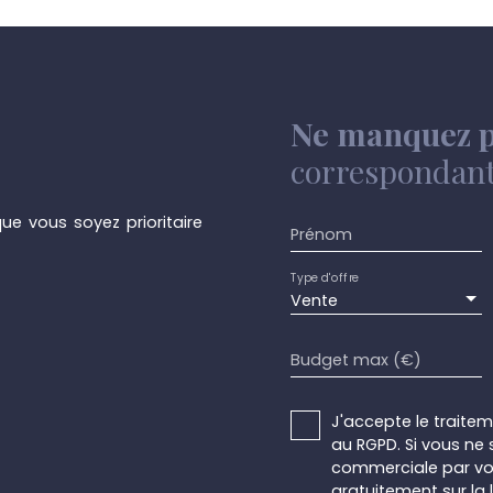
r des informations
Ne manquez p
correspondant 
ue vous soyez prioritaire
Prénom
Type d'offre
Vente
Budget max (€)
J'accepte le trait
au RGPD. Si vous ne 
commerciale par voi
gratuitement sur la