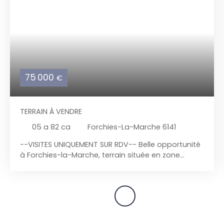
75 000
€
TERRAIN À VENDRE
05 a 82 ca
Forchies-La-Marche 6141
--VISITES UNIQUEMENT SUR RDV-- Belle opportunité
à Forchies-la-Marche, terrain située en zone
d'habitat de 582m² dans une rue calme. Le terrain
fait 12. 55 m de façade sur +/- 47m de
profondeur. Terrain borné et libre de constructeur
( vous décidez qui construit votre maison, vous la
concevez sur mesure selon vos envies et vos
goûts, sous réserve d'avis d'urbanisme) Le terrain