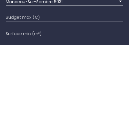
Monceau-Sur-Sambre 6031
Budget max (€)
Surface min (m²)
J'accepte le traitement de mes données
personnelles conformément au RGPD. Si vous ne
souhaitez pas faire l'objet de prospection
commerciale par voie téléphonique, vous pouvez
vous inscrire gratuitement sur la liste d'opposition
au démarchage téléphonique, prévu par l'article
L223-1 du code de la consommation, sur le site
Internet www.bloctel.gouv.fr ou par courrier
adressé à :
Société Worldline, Service Bloctel, CS 61311, 41013
BLOIS CEDEX.
Pour en savoir plus sur le traitement de vos