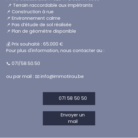
📌 Terrain raccordable aux impétrants
📌 Construction à rue
📌 Environnement calme
📌 Pas d’étude de sol réalisée
📌 Plan de géomètre disponible
💰 Prix souhaité : 65.000 €
Pour plus d'information, nous contacter au :
📞 071/58.50.50
ou par mail : 📧 info@immotirou.be
071 58 50 50
Envoyer un
mail