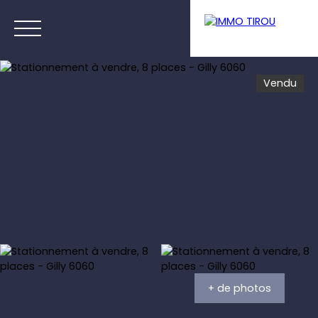
Vendu
Menu
Estimation
+ de photos