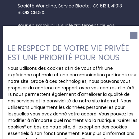
Société Worldline, Service Bloctel, CS 61311, 41013
BLOIS CEDEX.
Pour en savoir plus sur le traitement de vos
données personnelles, veuillez consulter notre
politique de confidentialité
.
LE RESPECT DE VOTRE VIE PRIVÉE
EST UNE PRIORITÉ POUR NOUS
Recevoir des annonces
Nous utilisons des cookies afin de vous offrir une
expérience optimale et une communication pertinente sur
notre site. Grace à ces technologies, nous pouvons vous
proposer du contenu en rapport avec vos centres d'intérêt.
Ils nous permettent également d'améliorer la qualité de
nos services et la convivialité de notre site internet. Nous
utiliserons uniquement les données personnelles pour
lesquelles vous avez donné votre accord. Vous pouvez les
modifier à n'importe quel moment via la rubrique ″Gérer les
JE RECHERCHE UN BIEN
cookies″ en bas de notre site, à l'exception des cookies
essentiels à son fonctionnement. Pour plus d'informations
Location bureau Charleroi (6000)