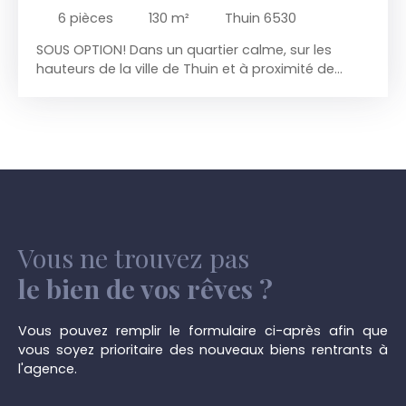
6
pièces
130
m²
Thuin 6530
SOUS OPTION! Dans un quartier calme, sur les
hauteurs de la ville de Thuin et à proximité de
toutes les facilités :
Maisons de type bel-étage
composée : RDC : hall d'entrée + wc, garage,
buanderie + chaufferie, bureau, terrasse, jardin1er
étage : palier de jour, wc séparé, living ( salon et
salle à manger), cuisine équipée2ème étage :
palier de nuit, 1 bureau, 2 chambres + salle de
bains. Grenier : 3 ème chambre mansardée avec
vélux + comble de rangement.. Peb cat D
Vous ne trouvez pas
le bien de vos rêves ?
Vous pouvez remplir le formulaire ci-après afin que
vous soyez prioritaire des nouveaux biens rentrants à
l'agence.