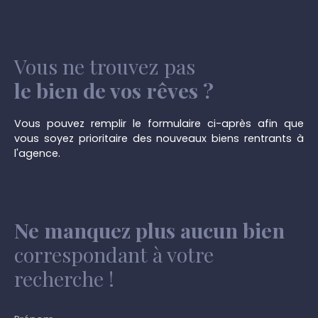
vos goûts. Ne ratez pas cette opportunité unique
pièce pouvant servir de chambre supplémentaire
de transformer cette maison en une demeure à
ou salle de jeux ou bureau. Confort : Châssis PVC
votre image. Contactez nous dès aujourd'hui pour
DV (sauf un en bois sv), grand jardin
Travaux à
organiser une visite et découvrir tout le potentiel
prévoir.
Vous ne trouvez pas
qu'elle a à offrir. Prix : 145. 000€ ( sauf offre
supérieur) PEB: cat: G (721 kWh/m². an)
le bien de vos rêves ?
20240727000629 Contact: 071/58. 50. 50 -
info@immotirou. be
Vous pouvez remplir le formulaire ci-après afin que
vous soyez prioritaire des nouveaux biens rentrants à
l'agence.
Ne manquez plus aucun bien
correspondant à votre
recherche !