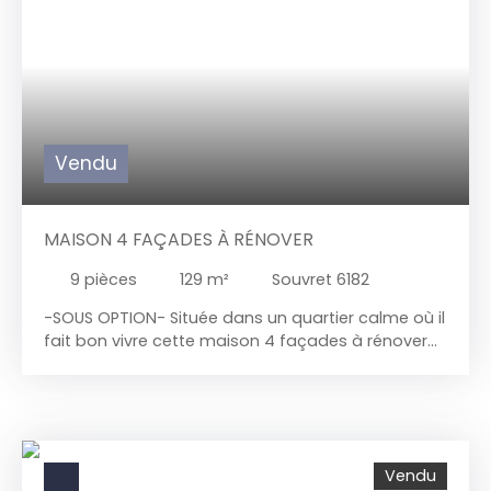
Vendu
MAISON 4 FAÇADES À RÉNOVER
9
pièces
129
m²
Souvret 6182
-SOUS OPTION-
Située dans un quartier calme où il
fait bon vivre cette maison 4 façades à rénover
offre un potentiel incroyable pour les amateurs de
projets de rénovation. Composition: Sous-sol :
cave, chaudière, citerne d'eau de pluie Rez-de
chaussée: salon, salle à manger, salle de bains,
wc séparé, espace cuisine, chambre ou cuisine.
Vendu
Étage 1 : 2 chambres. Étage 2 : grenier