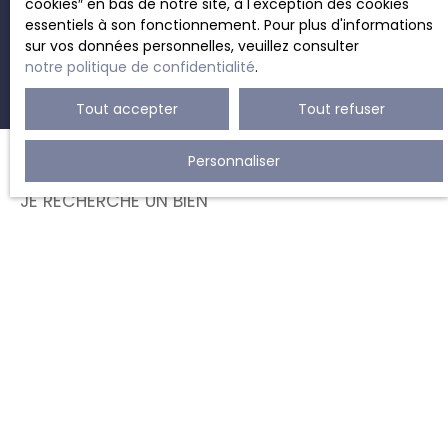
cookies″ en bas de notre site, à l'exception des cookies
Recevoir des annonces
essentiels à son fonctionnement. Pour plus d'informations
sur vos données personnelles, veuillez consulter
notre politique de confidentialité
.
Tout accepter
Tout refuser
Personnaliser
JE RECHERCHE UN BIEN
Location bureau Charleroi (6000)
Location appartement Charleroi (6000)
Vente maison mitoyenne 2 côtés Lodelinsart (6042)
Vente maison mitoyenne 1 côté Monceau-Sur-Sambre
(6031)
Vente villa Marcinelle (6001)
Vente local commercial Marcinelle (6001)