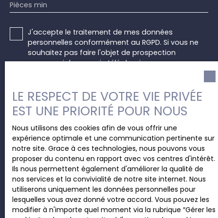
Pièces min
J'accepte le traitement de mes données
personnelles conformément au RGPD. Si vous ne
souhaitez pas faire l'objet de prospection
commerciale par voie téléphonique, vous pouvez
vous inscrire gratuitement sur la liste d'opposition
au démarchage téléphonique, prévu par l'article
LE RESPECT DE VOTRE VIE PRIVÉE
L223-1 du code de la consommation, sur le site
Internet www.bloctel.gouv.fr ou par courrier
EST UNE PRIORITÉ POUR NOUS
adressé à :
Nous utilisons des cookies afin de vous offrir une
Société Worldline, Service Bloctel, CS 61311, 41013
expérience optimale et une communication pertinente sur
BLOIS CEDEX.
notre site. Grace à ces technologies, nous pouvons vous
proposer du contenu en rapport avec vos centres d'intérêt.
Pour en savoir plus sur le traitement de vos
Ils nous permettent également d'améliorer la qualité de
données personnelles, veuillez consulter notre
nos services et la convivialité de notre site internet. Nous
politique de confidentialité
.
utiliserons uniquement les données personnelles pour
lesquelles vous avez donné votre accord. Vous pouvez les
modifier à n'importe quel moment via la rubrique ″Gérer les