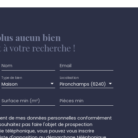
 facilement aménageable en deux chambres
t ; Installation électrique conforme, maison
age latéral, jardin clôturé. Mobilité : Endroit
s voies rapides PEB : Cat G ( 649 kwh/m². an) N°
 et visite au 071/58. 50. 50 Visite virtuelle sur
lus aucun bien
à votre recherche !
Nom
Email
Type de bien
Localisation
Maison
Pironchamps (6240)
Surface min (m²)
Pièces min
ement de mes données personnelles conformément
souhaitez pas faire l'objet de prospection
e téléphonique, vous pouvez vous inscrire
 liste d'opposition au démarchage téléphonique,