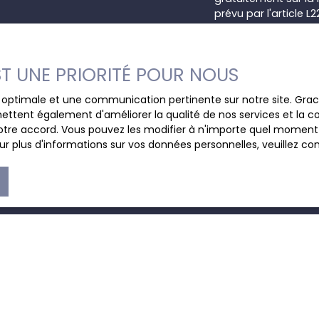
prévu par l'article 
Internet www.bloctel
Société Worldline, Se
EST UNE PRIORITÉ POUR NOUS
Pour en savoir plus 
ce optimale et une communication pertinente sur notre site. Gr
veuillez consulter n
ettent également d'améliorer la qualité de nos services et la con
tre accord. Vous pouvez les modifier à n'importe quel moment via
r plus d'informations sur vos données personnelles, veuillez co
JE SUIS PROPRIÉTAIRE