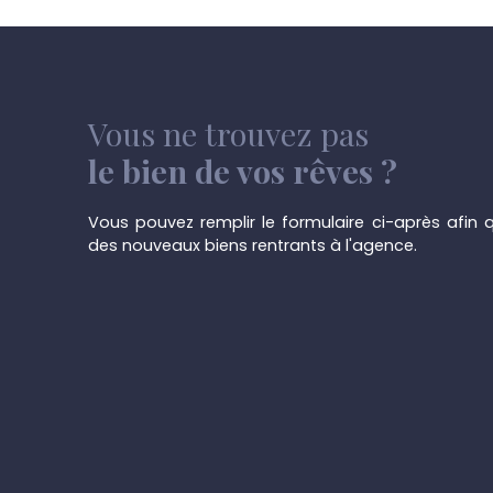
PEB cat G N° 20240922010352 ( 575kwh/m². an)
PVC à l'avant Nous acceptons les offres à parti
réserve d'acceptation du vendeur et du tribun
condition suspensive liée à une demande de créd
information uniquement par mail: info@immot
Vous ne trouvez pas
le bien de vos rêves ?
Vous pouvez remplir le formulaire ci-après afin q
des nouveaux biens rentrants à l'agence.