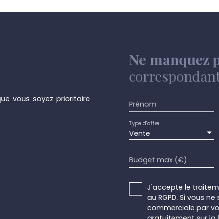
 Nouveaux châssis DV
comble de rangements
r de 70. 000 € sous
supplémentaires. Confor
al qui demande aucune
soignée et en ordre, pass
it Pour visiter ou
calme et à proximité de
irou. be
20210708036153. Pour info
Ne manquez p
www. immotirou. be
correspondant 
ue vous soyez prioritaire
Prénom
Type d'offre
Vente
Budget max (€)
J'accepte le trait
au RGPD. Si vous ne 
commerciale par voi
gratuitement sur la