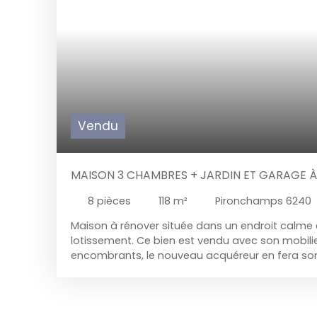
Vendu
MAISON 3 CHAMBRES + JARDIN ET GARAGE 
8
pièces
118
m²
Pironchamps 6240
Maison à rénover située dans un endroit calme
lotissement. Ce bien est vendu avec son mobilie
encombrants, le nouveau acquéreur en fera son
Sa composition : - Sous-sol : caves de rangement
wc séparé + lavabo, living, cuisine non équipée. t
garage pour une voiture. - Etage : Palier de nuit
bains - grenier : via trappe Cette habitation es