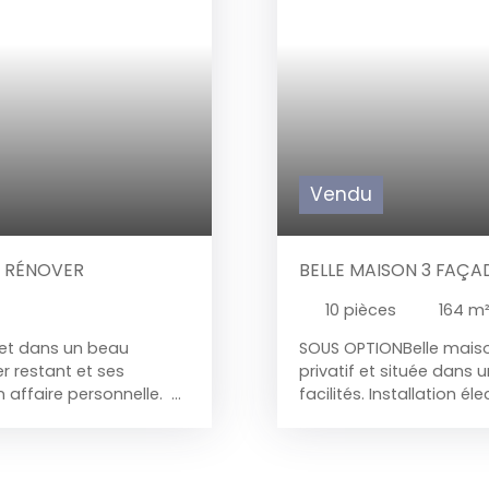
Vendu
À RÉNOVER
BELLE MAISON 3 FAÇA
10
pièces
164
m
 et dans un beau
SOUS OPTION
Belle mais
r restant et ses
privatif et située dans 
 affaire personnelle.
facilités.
Installation é
 - RDC : Hall d'entrée,
buanderie, réserve, anci
errasse, jardin et
salle à manger, salon, c
, 3 chambre + salle de
évier, four, frigo), véra
t à rénover entièrement.
clôturé. Etage : Palier d