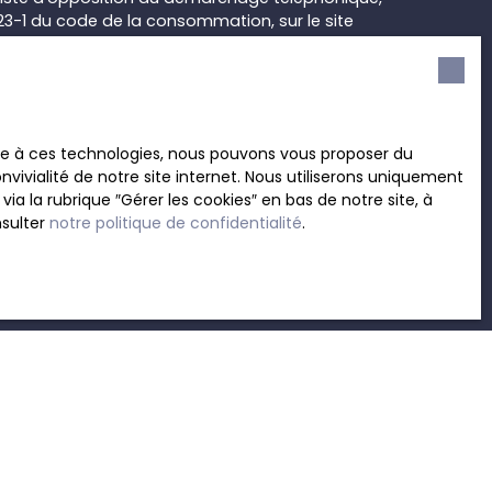
L223-1 du code de la consommation, sur le site
.gouv.fr ou par courrier adressé à :
rvice Bloctel, CS 61311, 41013 BLOIS CEDEX.
sur le traitement de vos données personnelles,
ace à ces technologies, nous pouvons vous proposer du
otre
politique de confidentialité
.
vivialité de notre site internet. Nous utiliserons uniquement
 la rubrique ″Gérer les cookies″ en bas de notre site, à
nsulter
notre politique de confidentialité
.
Recevoir des annonces
INFORMATIONS