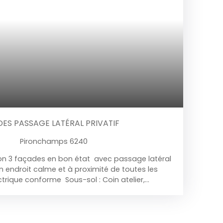
DES PASSAGE LATÉRAL PRIVATIF
²
Pironchamps 6240
on 3 façades en bon état avec passage latéral
un endroit calme et à proximité de toutes les
lectrique conforme
Sous-sol : Coin atelier,
enne cave à charbon. RDC : Large hall d'entrée,
uisine équipée ( hotte, taques au gaz de ville,
nda pour salle de jeux ou autre, terrasse + jardin
e nuit, 3 chambres, coin débarras. Grenier :