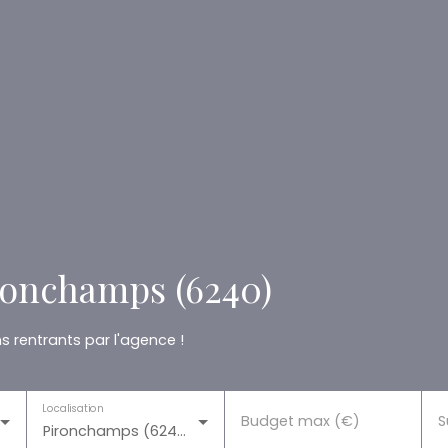
ronchamps (6240)
 rentrants par l'agence !
Localisation
Budget max (€)
S
Pironchamps (6240)