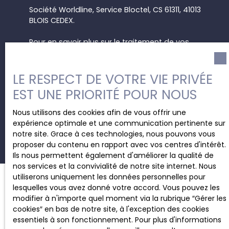
Société Worldline, Service Bloctel, CS 61311, 41013
BLOIS CEDEX.
Pour en savoir plus sur le traitement de vos
données personnelles, veuillez consulter notre
politique de confidentialité
.
LE RESPECT DE VOTRE VIE PRIVÉE
EST UNE PRIORITÉ POUR NOUS
Recevoir des annonces
Nous utilisons des cookies afin de vous offrir une
expérience optimale et une communication pertinente sur
notre site. Grace à ces technologies, nous pouvons vous
proposer du contenu en rapport avec vos centres d'intérêt.
Ils nous permettent également d'améliorer la qualité de
nos services et la convivialité de notre site internet. Nous
utiliserons uniquement les données personnelles pour
lesquelles vous avez donné votre accord. Vous pouvez les
modifier à n'importe quel moment via la rubrique ″Gérer les
JE RECHERCHE UN BIEN
cookies″ en bas de notre site, à l'exception des cookies
essentiels à son fonctionnement. Pour plus d'informations
Location bureau Charleroi (6000)