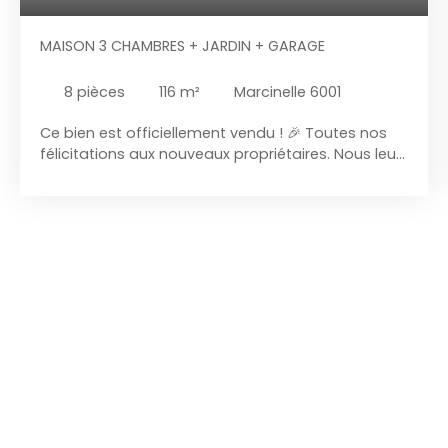
MAISON 3 CHAMBRES + JARDIN + GARAGE
8
pièces
116
m²
Marcinelle 6001
Ce bien est officiellement vendu ! 🎉 Toutes nos
félicitations aux nouveaux propriétaires. Nous leur
souhaitons beaucoup de bonheur et de réussite
dans cette nouvelle étape de vie. Nous
remercions également chaleureusement nos
vendeurs pour la confiance qu’ils nous ont
accordée tout au long de cette transaction et le
choix de notre agence. Vous envisagez de vendre
votre bien prochainement ?N’hésitez pas à nous
contacter. Nous réalisons des estimations
gratuites et sans engagement. Une vente
efficace, avec un délai moyen de moins de 30
jours ! 📞 Contactez-nous dès aujourd’hui pour
discuter de votre projet immobilier. 🏡 Maison
mitoyenne à rafraichir située dans un endroit
calme et à proximité de toutes les facilités,