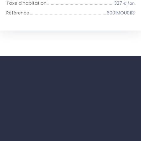
Taxe d'habitation
327
€ /an
Référence
6001MOU0113
+
−