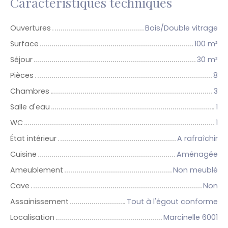
Caractéristiques techniques
Ouvertures
Bois/Double vitrage
Surface
100
m²
Séjour
30
m²
Pièces
8
Chambres
3
Salle d'eau
1
WC
1
État intérieur
A rafraîchir
Cuisine
Aménagée
Ameublement
Non meublé
Cave
Non
Assainissement
Tout à l'égout conforme
Localisation
Marcinelle 6001