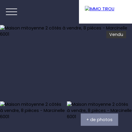
Vendu
Menu
Estimation
+ de photos