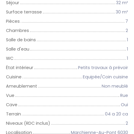
Séjour
32
m²
Surface terrasse
30
m²
Pièces
7
Chambres
2
Salle de bains
1
Salle d'eau
1
WC
1
État intérieur
Petits travaux à prévoir
Cuisine
Equipée/Coin cuisine
Ameublement
Non meublé
Vue
Rue
Cave
Oui
Terrain
04 a 20 ca
Niveaux (RDC inclus)
2
Localisation
Marchienne-Au-Pont 6030