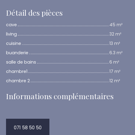
Détail des pièces
cave
45 m²
living
32 m²
cuisine
13 m²
buanderie
6.3 m²
salle de bains
6 m²
chambre1
17 m²
chambre 2
12 m²
Informations complémentaires
071 58 50 50