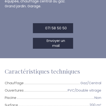
équipée, chauffage central au gaz.
Grand jardin. Garage.
071 58 50 50
Envoyer un
mail
Caractéristiques techniques
Chauffage
Gaz/Central
Ouvertures
PVC/Double vitrage
Piscine
Non
Surface
200
m²