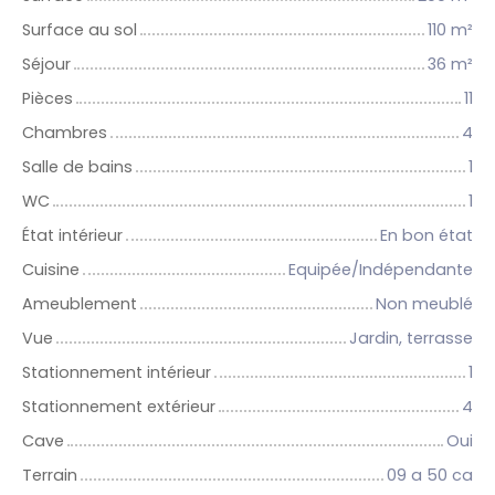
Surface au sol
110
m²
Séjour
36
m²
Pièces
11
Chambres
4
Salle de bains
1
WC
1
État intérieur
En bon état
Cuisine
Equipée/Indépendante
Ameublement
Non meublé
Vue
Jardin, terrasse
Stationnement intérieur
1
Stationnement extérieur
4
Cave
Oui
Terrain
09 a 50 ca