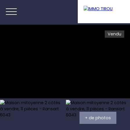
Vendu
Menu
Estimation
+ de photos