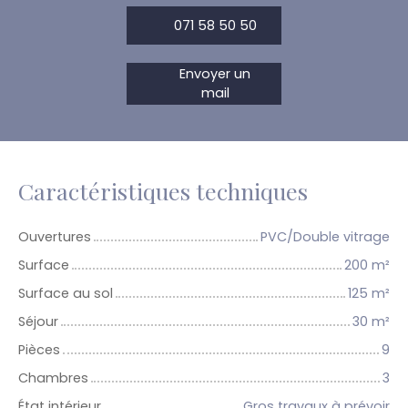
071 58 50 50
Envoyer un
mail
Caractéristiques techniques
Ouvertures
PVC/Double vitrage
Surface
200
m²
Surface au sol
125
m²
Séjour
30
m²
Pièces
9
Chambres
3
État intérieur
Gros travaux à prévoir