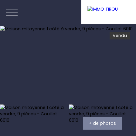
Vendu
Menu
Estimation
+ de photos