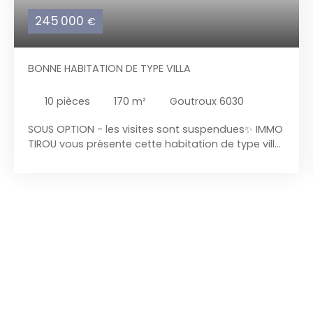
245 000
€
BONNE HABITATION DE TYPE VILLA
10
pièces
170
m²
Goutroux 6030
SOUS OPTION - les visites sont suspendues✨ IMMO
TIROU vous présente cette habitation de type villa
à vendre située à proximité de toutes les facilités
✨ 🌟 Une maison qui respire l'élégance et le
confort 🌟 Imaginez vous franchir le seuil d'une
villa construite avec des matériaux de qualité où
chaque détail a été pensé pour le bien-être.
Cette maison construite en 1970 vous séduira par
la disposition des ses pièces et son
aménagement. Dès l'entrée, vous serez saisi par la
lumière généreuse qui inonde les espaces grâce
aux nombreuses ouvertures qui apportent chaleur
et authenticité. Les pièces de cette demeure