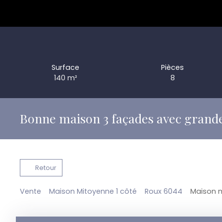
Surface
Pièces
140
m²
8
Bonne maison 3 façades avec grand
Retour
Vente
Maison Mitoyenne 1 côté
Roux 6044
Maison m