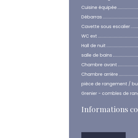
Cuisine équipée
Débarras
Cavette sous escalier
WC ext
Hall de nuit
salle de bains
Chambre avant
Chambre arrière
pièce de rangement / bu
Grenier - combles de ra
Informations c