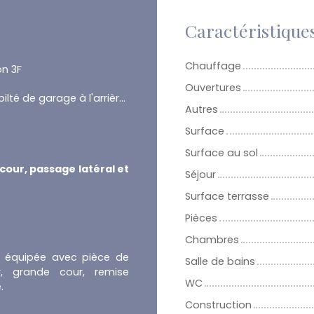
Caractéristique
Chauffage
n 3F
Ouvertures
Possibilté de garage à l'arrière avec la remise présente
Autres
Surface
Surface au sol
our, passage latéral et
Séjour
Surface terrasse
Pièces
Chambres
ne équipée avec pièce de
Salle de bains
ur, grande cour, remise
WC
.
Construction