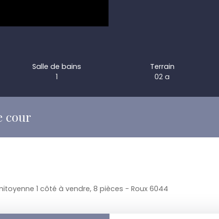
Salle de bains
Terrain
1
02 a
e cour
itoyenne 1 côté à vendre, 8 pièces - Roux 6044