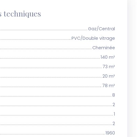
s techniques
Gaz/Central
PVC/Double vitrage
Cheminée
140
m²
73
m²
20
m²
78
m²
8
2
1
2
1960