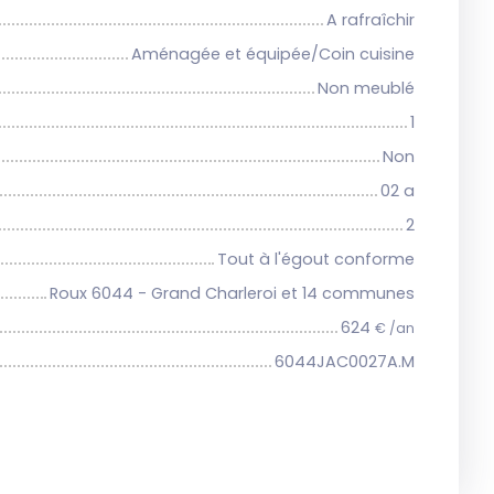
A rafraîchir
Aménagée et équipée/Coin cuisine
Non meublé
1
Non
02 a
2
Tout à l'égout conforme
Roux 6044 - Grand Charleroi et 14 communes
624
€ /an
6044JAC0027A.M