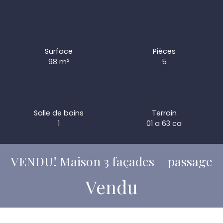
Surface
Pièces
98
m²
5
Salle de bains
Terrain
1
01 a 63 ca
VENDU! Maison 3 façades + passage
Vendu