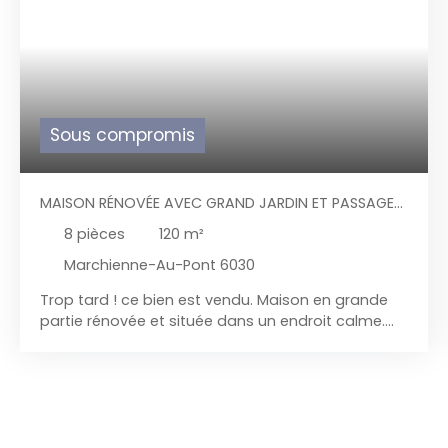
Sous compromis
MAISON RÉNOVÉE AVEC GRAND JARDIN ET PASSAGE
LATÉRAL
8
pièces
120
m²
Marchienne-Au-Pont 6030
Trop tard ! ce bien est vendu.
Maison en grande
partie rénovée et située dans un endroit calme.
Sous-sol : Salle de bains avec baignoire + meuble
évier + wc + chaufferie avec nouvelle chaudière au
gaz à condensation à raccorder. + coin de
rangement RDC : Salon, living, pièce de séjour avec
nouvelle cuisine équipée ( taques vitro + hotte +
frigo + lave-vaisselle+ four + micro-ondes) , cour