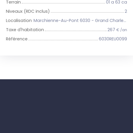
Terrain
01 a 63 ca
Niveaux (RDC inclus)
2
Localisation
Marchienne-Au-Pont 6030 - Grand Charleroi et 14 communes
Taxe d'habitation
267
€ /an
Référence
6030REU0099