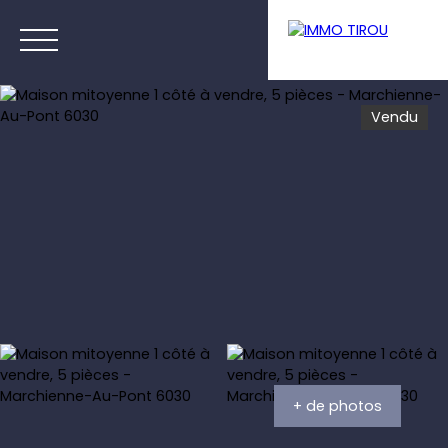
Vendu
Menu
Estimation
+ de photos