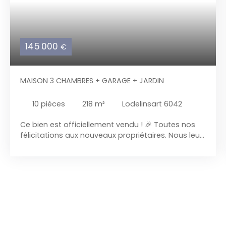
145 000
€
MAISON 3 CHAMBRES + GARAGE + JARDIN
10
pièces
218
m²
Lodelinsart 6042
Ce bien est officiellement vendu ! 🎉 Toutes nos
félicitations aux nouveaux propriétaires. Nous leur
souhaitons beaucoup de bonheur et de réussite
dans cette nouvelle étape de vie. Nous
remercions également chaleureusement nos
vendeurs pour la confiance qu’ils nous ont
accordée tout au long de cette transaction et le
choix de notre agence. Vous envisagez de vendre
votre bien prochainement ?N’hésitez pas à nous
contacter. Nous réalisons des estimations