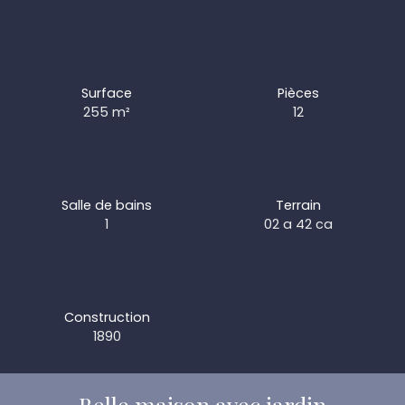
Surface
Pièces
255
m²
12
Salle de bains
Terrain
1
02 a 42 ca
Construction
1890
Belle maison avec jardin