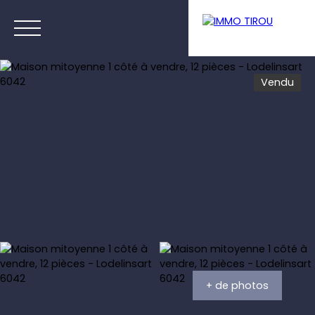
Vendu
Menu
Estimation
+ de photos