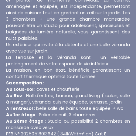
et profiter de moments conviviaux. La cuisine,
aménagée et équipée, est indépendante, permettant
ainsi de cuisiner tout en gardant un œil sur le jardin. Les
3 chambres + une grande chambre mansardée
pouvant être un studio pour adolescent, spacieuses et
baignées de lumière naturelle, vous garantissent des
nuits paisibles.
Un extérieur qui invite à la détente et une belle véranda
avec vue sur jardin.
La terrasse et la véranda sont un véritable
prolongement de votre espace de vie intérieur.
La maison, en bon état, bénéficie garantissant un
confort thermique optimal toute l'année.
Sa composition :
Au sous-sol
: caves et chaufferie
Au Rez
: Hall d'entrée, bureau, grand living ( salon, salle
à manger), véranda, cuisine équipée, terrasse, jardin
A l'entresol
: belle salle de bains toute équipée + wc
Au 1er étage
: Palier de nuit, 3 chambres
Au 2ème étage
: Studio ou possibilité 2 chambres en
mansarde avec vélux
PEB N° 20250518013642 ( 341KWH/m².an) Cat E