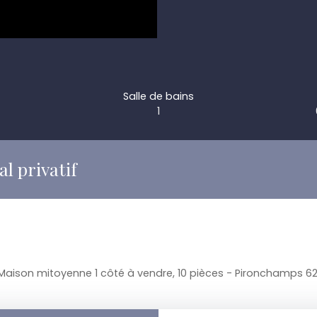
Salle de bains
1
l privatif
Maison mitoyenne 1 côté à vendre, 10 pièces - Pironchamps 6