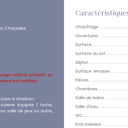
Caractéristique
Chauffage
on 3 Façades
Ouvertures
Surface
Surface au sol
Séjour
Surface terrasse
age latéral privatif et
Pièces
tes les facilités.
Chambres
Salle de bains
ne cave à charbon.
 cuisine équipée ( hotte,
Salle d'eau
our salle de jeux ou autre,
WC
État intérieur