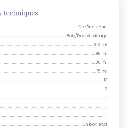
s techniques
Gaz/Individuel
Bois/Double vitrage
164
m²
98
m²
30
m²
15
m²
10
3
1
1
1
En bon état