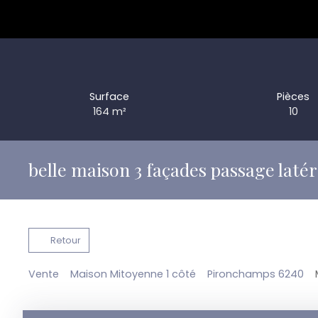
Surface
Pièces
164
m²
10
belle maison 3 façades passage latéra
Retour
Vente
Maison Mitoyenne 1 côté
Pironchamps 6240