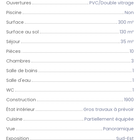
Ouvertures
PVC/Double vitrage
Piscine
Non
Surface
300
m²
Surface au sol
130
m²
Séjour
35
m²
Pièces
10
Chambres
3
Salle de bains
1
Salle d'eau
1
WC
1
Construction
1900
État intérieur
Gros travaux à prévoir
Cuisine
Partiellement équipée
Vue
Panoramique
Exposition
Sud-Est