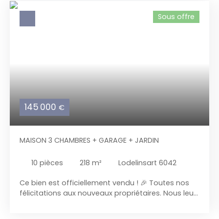
Sous offre
145 000
€
MAISON 3 CHAMBRES + GARAGE + JARDIN
10
pièces
218
m²
Lodelinsart 6042
Ce bien est officiellement vendu ! 🎉 Toutes nos
félicitations aux nouveaux propriétaires. Nous leur
souhaitons beaucoup de bonheur et de réussite
dans cette nouvelle étape de vie. Nous