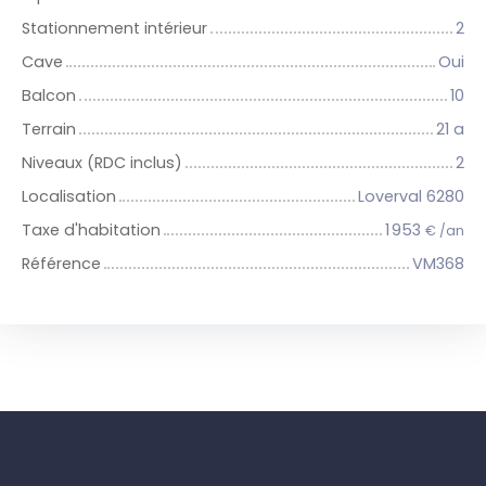
Stationnement intérieur
2
Cave
Oui
Balcon
10
Terrain
21 a
Niveaux (RDC inclus)
2
Localisation
Loverval 6280
Taxe d'habitation
1 953
€ /an
Référence
VM368