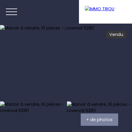
Vendu
Menu
Estimation
+ de photos