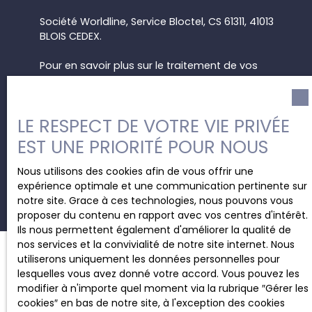
Société Worldline, Service Bloctel, CS 61311, 41013
BLOIS CEDEX.
Pour en savoir plus sur le traitement de vos
données personnelles, veuillez consulter notre
politique de confidentialité
.
LE RESPECT DE VOTRE VIE PRIVÉE
EST UNE PRIORITÉ POUR NOUS
Recevoir des annonces
Nous utilisons des cookies afin de vous offrir une
expérience optimale et une communication pertinente sur
notre site. Grace à ces technologies, nous pouvons vous
proposer du contenu en rapport avec vos centres d'intérêt.
Ils nous permettent également d'améliorer la qualité de
nos services et la convivialité de notre site internet. Nous
utiliserons uniquement les données personnelles pour
lesquelles vous avez donné votre accord. Vous pouvez les
JE RECHERCHE UN BIEN
modifier à n'importe quel moment via la rubrique ″Gérer les
cookies″ en bas de notre site, à l'exception des cookies