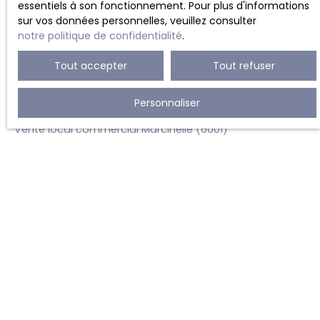
Location bureau Charleroi (6000)
essentiels à son fonctionnement. Pour plus d'informations
sur vos données personnelles, veuillez consulter
Location appartement Charleroi (6000)
notre politique de confidentialité
.
Vente maison mitoyenne 2 côtés Lodelinsart (6042)
Tout accepter
Tout refuser
Vente maison mitoyenne 1 côté Monceau-Sur-Sambre
(6031)
Personnaliser
Vente villa Marcinelle (6001)
Vente local commercial Marcinelle (6001)
JE SUIS PROPRIÉTAIRE
Estimez votre bien
Vendre avec nous
Espace vendeur
Gestion locative