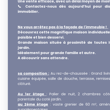
Une vente efficace, avec un délai moyen de moins
📞 Contactez-nous dès aujourd’hui pour dis
immobilier.
Ne vous arrêtez pas à la façade de l'immeuble !
Découvrez cette magnifique maison individuelle
paisible et bien desservi.
Grande maison située à proximité de toutes l
jardin.
Idéalement pour grande famille et autre.
A découvrir sans attendre.
sa composition :
Au rez-de-chaussée : Grand living
cuisine équipée, salle de douche, terrasse, remises
clôturé.
Au 1er étage
: Palier de nuit, 2 chambres c
parentale du coté jardin.
au 2ème étage
: vaste grenier de 60 m², amé
supplémentaires.