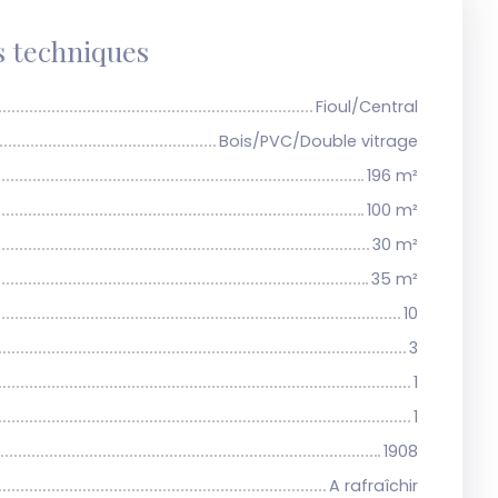
s techniques
Fioul/Central
Bois/PVC/Double vitrage
196
m²
100
m²
30
m²
35
m²
10
3
1
1
1908
A rafraîchir