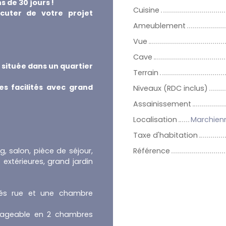
 de 30 jours !
Cuisine
cuter de votre projet
Ameublement
Vue
Cave
 située dans un quartier
Terrain
es facilités avec grand
Niveaux (RDC inclus)
Assainissement
Localisation
Marchien
Taxe d'habitation
, salon, pièce de séjour,
Référence
 extérieures, grand jardin
ôtés rue et une chambre
nageable en 2 chambres