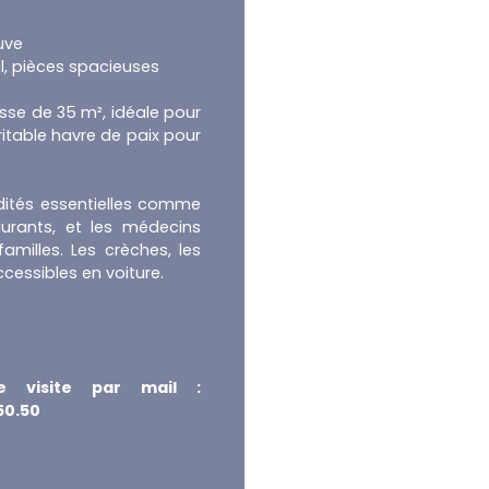
uve
l, pièces spacieuses
asse de 35 m², idéale pour
éritable havre de paix pour
ités essentielles comme
aurants, et les médecins
amilles. Les crèches, les
cessibles en voiture.
e visite par mail :
50.50