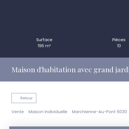
Surface
Pièces
196
m²
10
Maison d'habitation avec grand jard
Retour
Vente
Maison Individuelle
Marchienne-Au-Pont 6030