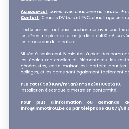
Au sous-sol
: caves avec chaudière au mazout + c
Confort
: Châssis DV bois et PVC, chauffage centra
L'extérieur est tout aussi enchanteur avec une terr
les dîners en plein air, et un jardin de 1400 m², un v
les amoureux de la nature.
Située à seulement 5 minutes à pied des commod
les écoles maternelles et élémentaires, les rest
généralistes, cette maison est parfaite pour les f
collèges, et les parcs sont également facilement ac
PEB cat F( 503 Kwh/m².an) n° 20230110025210.
Installation électrique à mettre en conformité.
Pour plus d'information ou demande d
info@immotirou.be ou par téléphone au 071/58.