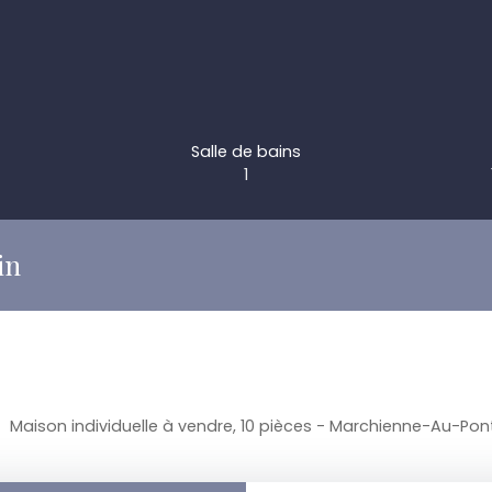
Salle de bains
1
in
Maison individuelle à vendre, 10 pièces - Marchienne-Au-Pon