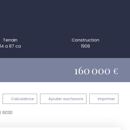
Terrain
Construction
14 a 87 ca
1908
160 000
€
Calculatrice
Ajouter aux favoris
Imprimer
t 6030