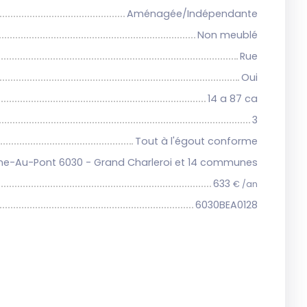
Aménagée/Indépendante
Non meublé
Rue
Oui
14 a 87 ca
3
Tout à l'égout conforme
ne-Au-Pont 6030 - Grand Charleroi et 14 communes
633
€ /an
6030BEA0128