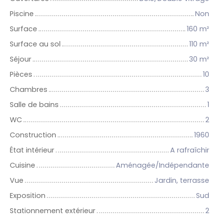
Piscine
Non
Surface
160
m²
Surface au sol
110
m²
Séjour
30
m²
Pièces
10
Chambres
3
Salle de bains
1
WC
2
Construction
1960
État intérieur
A rafraîchir
Cuisine
Aménagée/Indépendante
Vue
Jardin, terrasse
Exposition
Sud
Stationnement extérieur
2