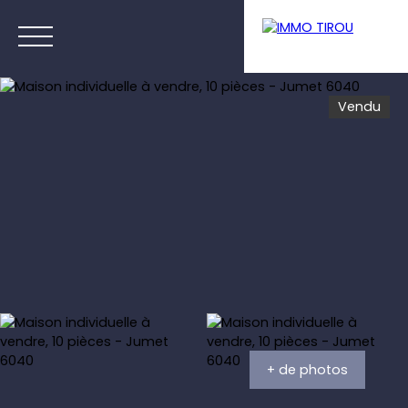
Vendu
Menu
Estimation
+ de photos