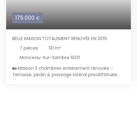
175 000
€
BELLE MAISON TOTALEMENT RÉNOVÉE EN 2015
7
pièces
131
m²
Monceau-Sur-Sambre 6031
🏡 Maison 3 chambres entièrement rénovée –
Terrasse, jardin & passage latéral privatifSituée
dans un quartier calme à proximité immédiate de
Goutroux, du parc de Monceau‑sur‑Sambre, des
commerces, écoles et transports, etc... Cette
agréable maison 3 façades a été entièrement
rénovée entre 2015 et 2018. Un bien prêt à
emménager, idéal pour un couple, une famille ou
un investisseur recherchant une maison sans gros
travaux. ✨ Points fortsMaison entièrement
rénovéePassage latéral privatifTerrasse +