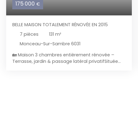
175 000
€
BELLE MAISON TOTALEMENT RÉNOVÉE EN 2015
7
pièces
131
m²
Monceau-Sur-Sambre 6031
🏡 Maison 3 chambres entièrement rénovée –
Terrasse, jardin & passage latéral privatifSituée
dans un quartier calme à proximité immédiate de
Goutroux, du parc de Monceau‑sur‑Sambre, des
commerces, écoles et transports, etc... Cette
agréable maison 3 façades a été entièrement
rénovée entre 2015 et 2018. Un bien prêt à
emménager, idéal pour un couple, une famille ou
un investisseur recherchant une maison sans gros
travaux. ✨ Points fortsMaison entièrement
rénovéePassage latéral privatifTerrasse +
jardinNouvelle toiture (2015) + bardage isolant sur
façade latérale Cuisine équipée (2018)Électricité