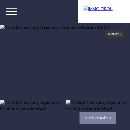
Vendu
Menu
Estimation
+ de photos