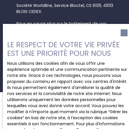
Société Worldline, Service Bloctel, CS 61311, 41013
BLOIS CEDEX.
Pour en savoir plus sur le traitement de vos
données personnelles, veuillez consulter notre
politique de confidentialité
.
LE RESPECT DE VOTRE VIE PRIVÉE
EST UNE PRIORITÉ POUR NOUS
Recevoir des annonces
Nous utilisons des cookies afin de vous offrir une
expérience optimale et une communication pertinente sur
notre site. Grace à ces technologies, nous pouvons vous
proposer du contenu en rapport avec vos centres d'intérêt.
Ils nous permettent également d'améliorer la qualité de
nos services et la convivialité de notre site internet. Nous
utiliserons uniquement les données personnelles pour
lesquelles vous avez donné votre accord. Vous pouvez les
modifier à n'importe quel moment via la rubrique ″Gérer les
JE RECHERCHE UN BIEN
cookies″ en bas de notre site, à l'exception des cookies
essentiels à son fonctionnement. Pour plus d'informations
Location bureau Charleroi (6000)