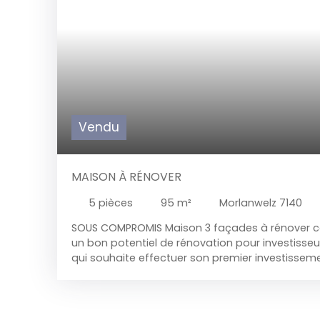
Vendu
MAISON À RÉNOVER
5
pièces
95
m²
Morlanwelz 7140
SOUS COMPROMIS Maison 3 façades à rénover
c
un bon potentiel de rénovation pour investisse
qui souhaite effectuer son premier investissem
calme et à proximité de toutes les facilités.
Sous
salle à manger, coin cuisine, salle de bains + wc 
chambres Grenier : aménagé en chambre Tout e