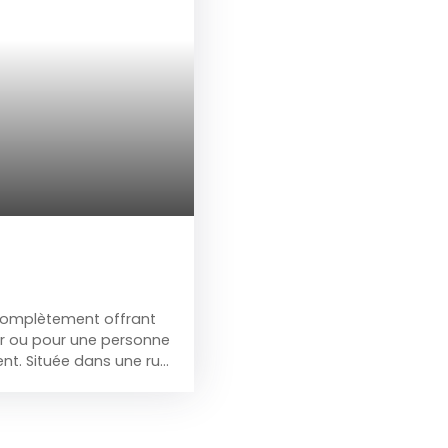
omplètement
offrant
ur ou pour une personne
ent.
Située dans une rue
-sol : caveRDC : salon,
Étage : palier de nuit, 2
st à rénover.