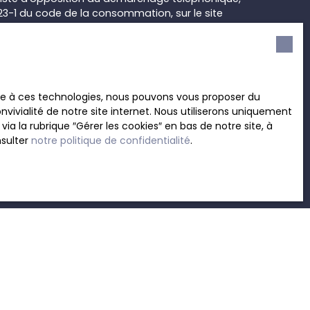
L223-1 du code de la consommation, sur le site
.gouv.fr ou par courrier adressé à :
rvice Bloctel, CS 61311, 41013 BLOIS CEDEX.
sur le traitement de vos données personnelles,
ace à ces technologies, nous pouvons vous proposer du
otre
politique de confidentialité
.
vivialité de notre site internet. Nous utiliserons uniquement
 la rubrique ″Gérer les cookies″ en bas de notre site, à
nsulter
notre politique de confidentialité
.
Recevoir des annonces
INFORMATIONS