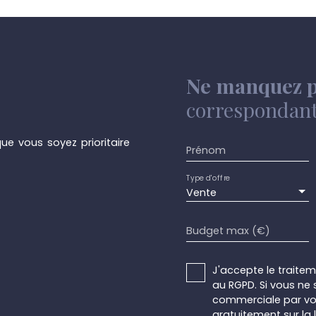
Ne manquez p
correspondant 
ue vous soyez prioritaire
Prénom
Type d'offre
Vente
Budget max (€)
J'accepte le trait
au RGPD. Si vous ne 
commerciale par voi
gratuitement sur la