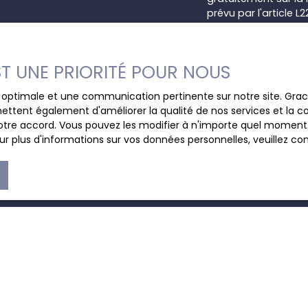
prévu par l'article 
Internet www.bloctel
Société Worldline, Se
EST UNE PRIORITÉ POUR NOUS
Pour en savoir plus 
ce optimale et une communication pertinente sur notre site. Gr
veuillez consulter n
ettent également d'améliorer la qualité de nos services et la con
tre accord. Vous pouvez les modifier à n'importe quel moment via
r plus d'informations sur vos données personnelles, veuillez co
JE SUIS PROPRIÉTAIRE