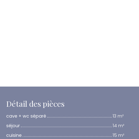
Détail des pièces
cave + wc séparé
13 m²
séjour
14 m²
cuisine
15 m²