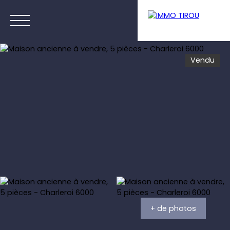
Vendu
Menu
Estimation
+ de photos