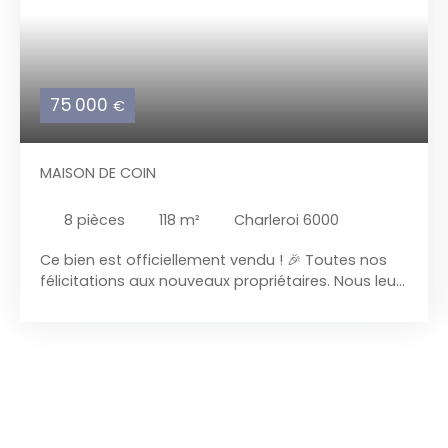
75 000
€
MAISON DE COIN
8
pièces
118
m²
Charleroi 6000
Ce bien est officiellement vendu ! 🎉 Toutes nos
félicitations aux nouveaux propriétaires. Nous leur
souhaitons beaucoup de bonheur et de réussite
dans cette nouvelle étape de vie. Nous
remercions également chaleureusement nos
vendeurs pour la confiance qu’ils nous ont
accordée tout au long de cette transaction et le
choix de notre agence. Vous envisagez de vendre
votre bien prochainement ?N’hésitez pas à nous