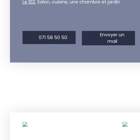
Le 102:
Salon, cuisine, une chambre et jardin
Envoyer un
071 58 50 50
mail