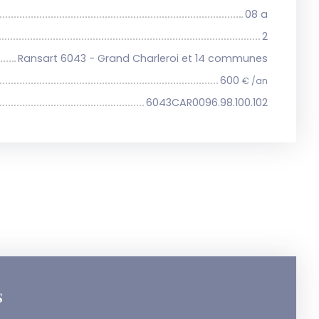
08 a
2
Ransart 6043 - Grand Charleroi et 14 communes
600
€ /an
6043CAR0096.98.100.102
s