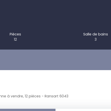
Pièces
Salle de bains
12
3
ne à vendre, 12 pièces - Ransart 6043