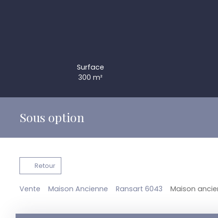
Surface
300
m²
Sous option
Retour
Vente
Maison Ancienne
Ransart 6043
Maison ancien