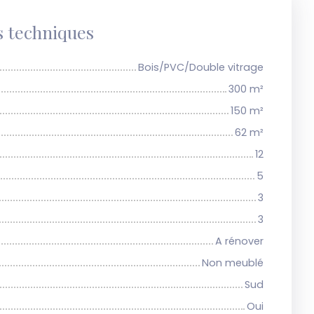
s techniques
Bois/PVC/Double vitrage
300
m²
150
m²
62
m²
12
5
3
3
A rénover
Non meublé
Sud
Oui