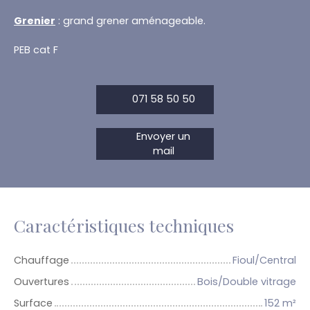
Grenier
: grand grener aménageable.
PEB cat F
071 58 50 50
Envoyer un
mail
Caractéristiques techniques
Chauffage
Fioul/Central
Ouvertures
Bois/Double vitrage
Surface
152
m²