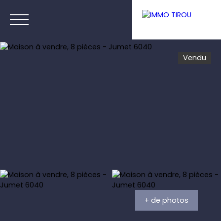
Vendu
Menu
Estimation
+ de photos