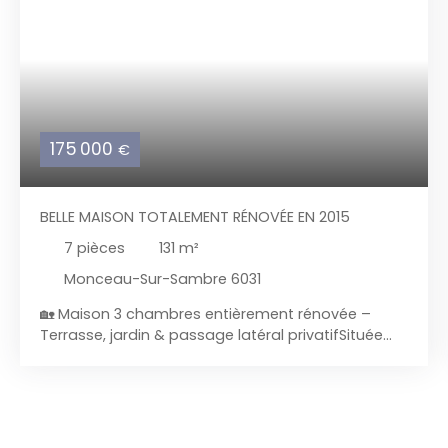
175 000
€
BELLE MAISON TOTALEMENT RÉNOVÉE EN 2015
7
pièces
131
m²
Monceau-Sur-Sambre 6031
🏡 Maison 3 chambres entièrement rénovée –
Terrasse, jardin & passage latéral privatifSituée
dans un quartier calme à proximité immédiate de
Goutroux, du parc de Monceau‑sur‑Sambre, des
commerces, écoles et transports, etc... Cette
agréable maison 3 façades a été entièrement
rénovée entre 2015 et 2018. Un bien prêt à