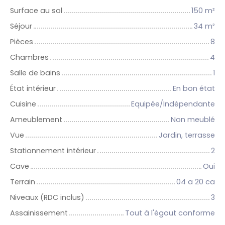
Surface au sol
150
m²
Séjour
34
m²
Pièces
8
Chambres
4
Salle de bains
1
État intérieur
En bon état
Cuisine
Equipée/Indépendante
Ameublement
Non meublé
Vue
Jardin, terrasse
Stationnement intérieur
2
Cave
Oui
Terrain
04 a 20 ca
Niveaux (RDC inclus)
3
Assainissement
Tout à l'égout conforme