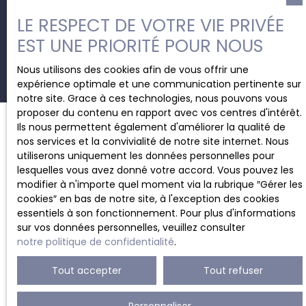
LE RESPECT DE VOTRE VIE PRIVÉE
Recevoir des annonces
EST UNE PRIORITÉ POUR NOUS
Nous utilisons des cookies afin de vous offrir une
expérience optimale et une communication pertinente sur
notre site. Grace à ces technologies, nous pouvons vous
proposer du contenu en rapport avec vos centres d'intérêt.
Ils nous permettent également d'améliorer la qualité de
nos services et la convivialité de notre site internet. Nous
JE RECHERCHE UN BIEN
utiliserons uniquement les données personnelles pour
lesquelles vous avez donné votre accord. Vous pouvez les
modifier à n'importe quel moment via la rubrique ″Gérer les
Location bureau Charleroi (6000)
cookies″ en bas de notre site, à l'exception des cookies
Location appartement Charleroi (6000)
essentiels à son fonctionnement. Pour plus d'informations
Vente maison mitoyenne 2 côtés Lodelinsart (6042)
sur vos données personnelles, veuillez consulter
notre politique de confidentialité
.
Vente maison mitoyenne 1 côté Monceau-Sur-Sambre
(6031)
Tout accepter
Tout refuser
Vente villa Marcinelle (6001)
Vente local commercial Marcinelle (6001)
Personnaliser