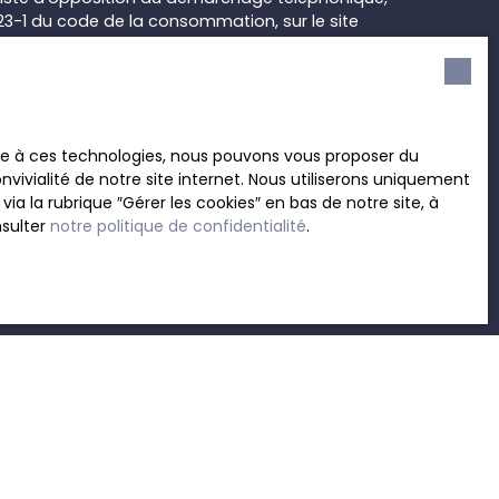
L223-1 du code de la consommation, sur le site
.gouv.fr ou par courrier adressé à :
rvice Bloctel, CS 61311, 41013 BLOIS CEDEX.
sur le traitement de vos données personnelles,
ace à ces technologies, nous pouvons vous proposer du
otre
politique de confidentialité
.
vivialité de notre site internet. Nous utiliserons uniquement
 la rubrique ″Gérer les cookies″ en bas de notre site, à
nsulter
notre politique de confidentialité
.
Recevoir des annonces
INFORMATIONS