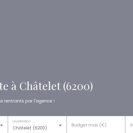
e à Châtelet (6200)
 rentrants par l'agence !
Localisation
Budget max (€)
S
Châtelet (6200)