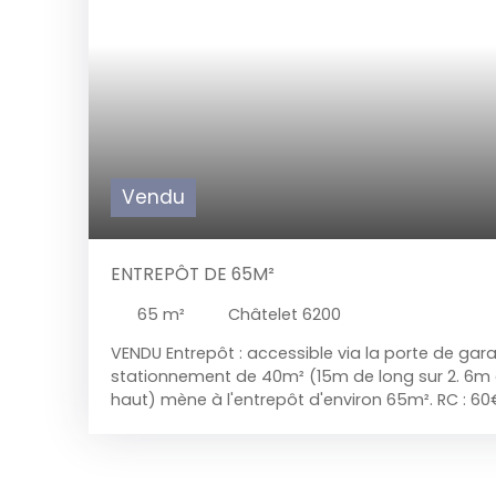
Vendu
ENTREPÔT DE 65M²
65
m²
Châtelet 6200
VENDU Entrepôt : accessible via la porte de gara
stationnement de 40m² (15m de long sur 2. 6m 
haut) mène à l'entrepôt d'environ 65m². RC : 60€.
49. 000€