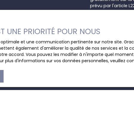
prévu par l'article 
Internet www.bloctel
Société Worldline, Se
EST UNE PRIORITÉ POUR NOUS
Pour en savoir plus 
ce optimale et une communication pertinente sur notre site. Gr
veuillez consulter n
ettent également d'améliorer la qualité de nos services et la con
tre accord. Vous pouvez les modifier à n'importe quel moment via
r plus d'informations sur vos données personnelles, veuillez co
JE SUIS PROPRIÉTAIRE