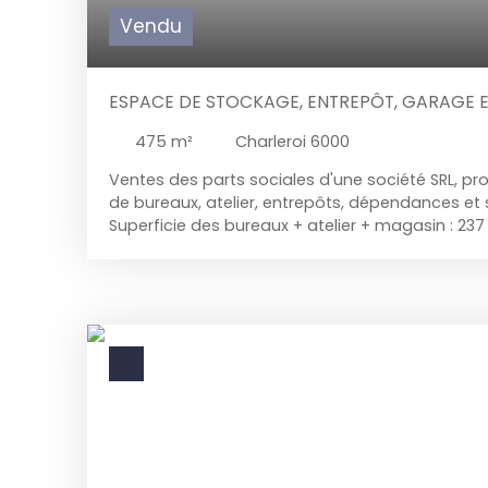
Vendu
ESPACE DE STOCKAGE, ENTREPÔT, GARAGE E
475
m²
Charleroi 6000
Ventes des parts sociales d'une société SRL, pr
de bureaux, atelier, entrepôts, dépendances et 
Superficie des bureaux + atelier + magasin : 237
rangement + réserve +garage : 96 m² Grand gar
Bosquetville : 32. 5 m² Superficie d'un studio ac
mois : 65 m² A proximité de toutes les facilités 
rachat des parts sociales d'une société n'est p
d'enregistrements. Nous acceptons les offre à p
sous réserve d'acceptation du vendeur ou offre 
et plus d'informations au 071/58. 50. 50