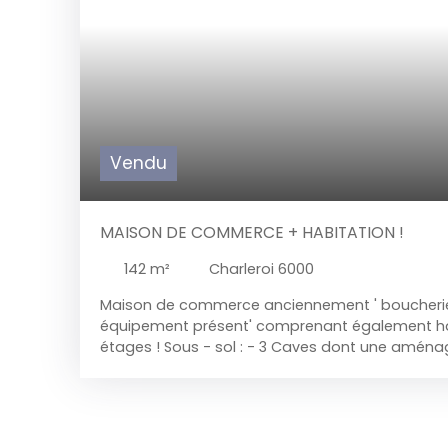
Vendu
MAISON DE COMMERCE + HABITATION !
142
m²
Charleroi 6000
Maison de commerce anciennement ' boucherie
équipement présent' comprenant également hab
étages !
Sous - sol : - 3 Caves dont une aména
mains, urinoir, compteur électrique bi-horaire, g
Rez - de - chaussée: - Surface commerciale é
boucherie avec frigo comptoir, balance, bureau
Entresol : A l'arrière du bâtiment, un grenier ou