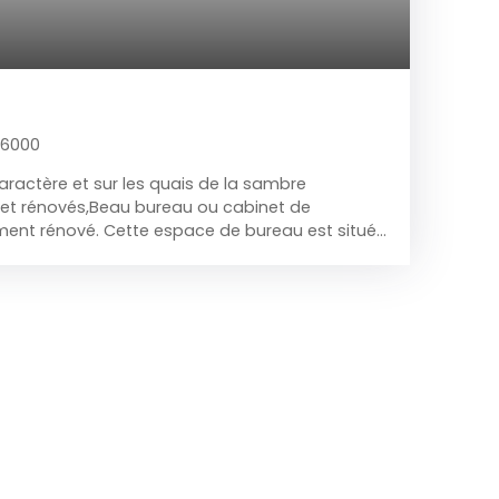
 6000
ractère et sur les quais de la sambre
 rénovés,Beau bureau ou cabinet de
ent rénové. Cette espace de bureau est situé
 et le 1er étage. Quartier fortement prisé par la
abinets d'avocats, professions libérales
les et administrations publiques. Face à la
ions de métros et de bus. Comprenant : Palier
our, cuisine équipée et meublée avec taques
, machine à laver et séchoir et autres accessoires.
euble évier + wc séparé, un bureau en
eau est libre de toute occupation à partir du
o au 071/58. 50. 50