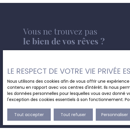
étage : - A l'avant du bâtiment, un appartemen
séjour avec cuisine semi-équipée ouverte avec d
salle de bains carrelée avec évier, wc, douche it
chambre. 2ème étage : - Palier, grand séjour av
équipée ouverte avec double-évier, cuisinière, s
Vous ne trouvez pas
avec évier, baignoire, wc, bidet, deux chambres.
situation commerciale, marché le dimanche mat
le bien de vos rêves ?
en face sur la place du Manège. Certificat de 
: PEB cat D. Nous acceptons les offres à partir 
Vous pouvez remplir le formulaire ci-après afin q
solvable !
des nouveaux biens rentrants à l'agence.
LE RESPECT DE VOTRE VIE PRIVÉE 
Nous utilisons des cookies afin de vous offrir une expérien
contenu en rapport avec vos centres d'intérêt. Ils nous perm
les données personnelles pour lesquelles vous avez donné vo
l'exception des cookies essentiels à son fonctionnement. Pou
Tout accepter
Tout refuser
Personnaliser