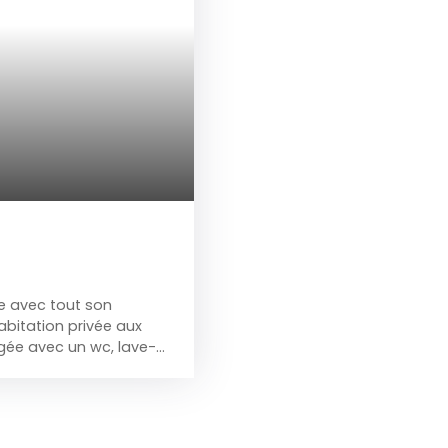
 avec tout son
itation privée aux
gée avec un wc, lave-
rande boîte à fusibles.
tant une ancienne
, chambre froide.
 pièce de rangement. 1er