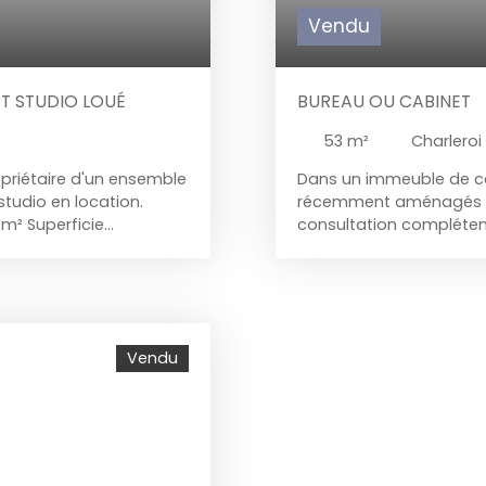
Vendu
T STUDIO LOUÉ
BUREAU OU CABINET
53
m²
Charleroi
opriétaire d'un ensemble
Dans un immeuble de ca
studio en location.
récemment aménagés et
 m² Superficie
consultation complétem
age au n° 12 rue du
à l'entresol entre le rdc
tuellement loué 480 € /
présence de nombreux c
et les grands axes Le
médicales et paramédica
as soumis aux droits
gare de Charleroi, stat
artir de 235. 000 €
d'accueil, pièce de séj
Vendu
supérieure. Pour visite
vitro, four, hotte, frigo
Salle de douche avec m
mezzanine. L'espace bur
01/08/2023. Visite ou inf