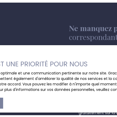
t avec hall, grand
ouble-évier, cuisinière,
alienne à terminer , une
ec cuisine semi-
alle de bains carrelée
Ne manquez p
 Confort : - Bonne
in, spacieuse, parking
correspondant 
performance énergétique
de 95000 € si dossier
ue vous soyez prioritaire
Prénom
EST UNE PRIORITÉ POUR NOUS
Type d'offre
Vente
ce optimale et une communication pertinente sur notre site. Gr
ettent également d'améliorer la qualité de nos services et la con
Budget max (€)
tre accord. Vous pouvez les modifier à n'importe quel moment via
r plus d'informations sur vos données personnelles, veuillez co
J'accepte le trait
au RGPD. Si vous ne 
commerciale par voi
gratuitement sur la