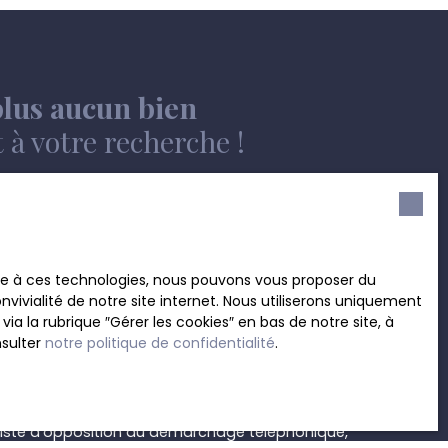
lus aucun bien
à votre recherche !
Nom
Email
Type de bien
Localisation
Immobilier Pro
Charleroi (6000)
ace à ces technologies, nous pouvons vous proposer du
vivialité de notre site internet. Nous utiliserons uniquement
Surface min (m²)
 la rubrique ″Gérer les cookies″ en bas de notre site, à
nsulter
notre politique de confidentialité
.
ement de mes données personnelles conformément
souhaitez pas faire l'objet de prospection
e téléphonique, vous pouvez vous inscrire
 liste d'opposition au démarchage téléphonique,