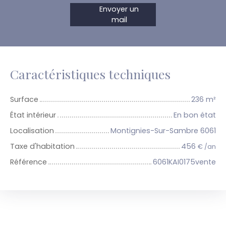
Envoyer un
mail
Caractéristiques techniques
Surface
236
m²
État intérieur
En bon état
Localisation
Montignies-Sur-Sambre 6061
Taxe d'habitation
456
€ /an
Référence
6061KAI0175vente