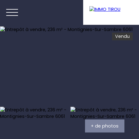
Vendu
Menu
Estimation
+ de photos