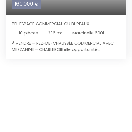
160 000
€
BEL ESPACE COMMERCIAL OU BUREAUX
10
pièces
236
m²
Marcinelle 6001
À VENDRE – REZ-DE-CHAUSSÉE COMMERCIAL AVEC
MEZZANINE – CHARLEROIBelle opportunité
commerciale à Charleroi !À vendre, rez-de-
chaussée commercial avec mezzanine et bureaux
à l’étage, situé dans un immeuble de caractère
classé au patrimoine. Idéalement implanté à
l’angle de la rue de la Villette et de l’avenue Marius
Meurée, à deux pas de la gare centrale de
Charleroi, ce bien bénéficie d’une excellente
visibilité et d’une situation stratégique, proche de
toutes les facilités et commodités. Composition
du bien : Au rez-de-chaussée : Sas
d’entréeGrande salle d’environ 75 m²Bar avec
espace détenteCuisineDébarrasToilettesÀ l’étage
/ mezzanine :Vaste palier3 salles fermées pouvant