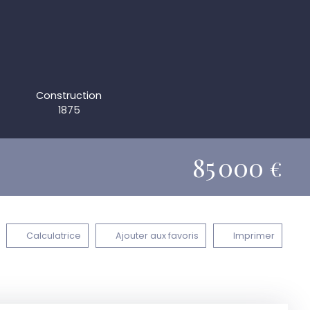
Construction
1875
85 000
€
Calculatrice
Ajouter aux favoris
Imprimer