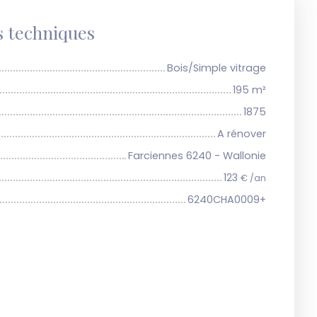
s techniques
Bois/Simple vitrage
195
m²
1875
A rénover
Farciennes 6240 - Wallonie
123
€ /an
6240CHA0009+