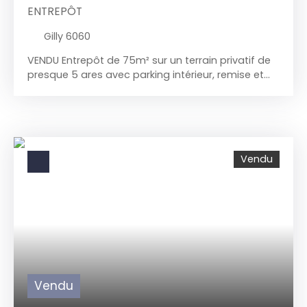
ENTREPÔT
Gilly 6060
VENDU
Entrepôt de 75m² sur un terrain privatif de
presque 5 ares avec parking intérieur, remise et
jardin. Très bien situé proche des grands axes.
Accessible via 2 portes de garages, on retrouve
un espace de déchargement et stationnement à
ciel ouvert d'une superficie de 90m². Ensuite
l'entrepôt d'environ 75m² qui lui donne accès à un
Vendu
jardin de plus de 2 ares et une remise de 30m².
Possibilité de placer une grande porte de garage
afin d'y rentrer des camionnettes ou autres.
Possibilité de construire un bel étage à l'avant au
dessus des 2 portes de garages. Faire offre à
partir de 89. 000€. Infos et visites 071/58. 50. 50
Vendu