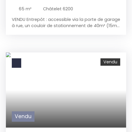
65
m²
Châtelet 6200
VENDU Entrepôt : accessible via la porte de garage
à rue, un couloir de stationnement de 40m² (15m
de long sur 2. 6m de large et 4 m de haut) mène à
l'entrepôt d'environ 65m². RC : 60€. Faire offre à
partir de 49. 000€
Vendu
Vendu