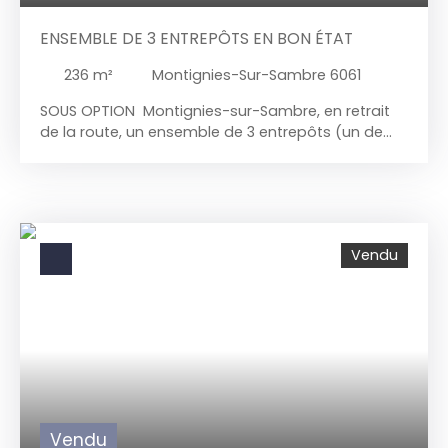
ENSEMBLE DE 3 ENTREPÔTS EN BON ÉTAT
236
m²
Montignies-Sur-Sambre 6061
SOUS OPTION Montignies-sur-Sambre, en retrait
de la route, un ensemble de 3 entrepôts (un de
72m², 65m² et 50m²) en bon état tous loués (900
euros de revenus locatifs pour l'ensemble,
possible d'augmenter à 1100 euros). Portes de
garage en état. Proche de toutes commodités.
Prix demandé 155. 000 euros. Infos 071/58. 50. 50
Vendu
Vendu