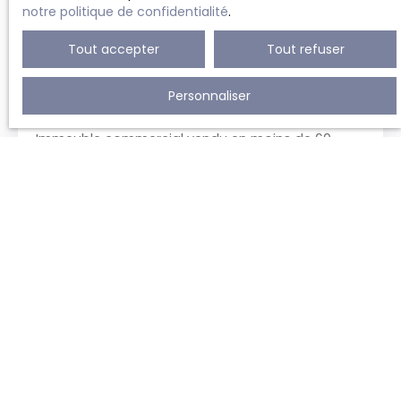
Vendu
notre politique de confidentialité
.
Tout accepter
Tout refuser
LOCAL COMMERCIAL À VENDRE, 290 M² - GILLY
6060
Personnaliser
290
m²
gilly 6060
Immeuble commercial vendu en moins de 60
jours !
Page
1 / 2