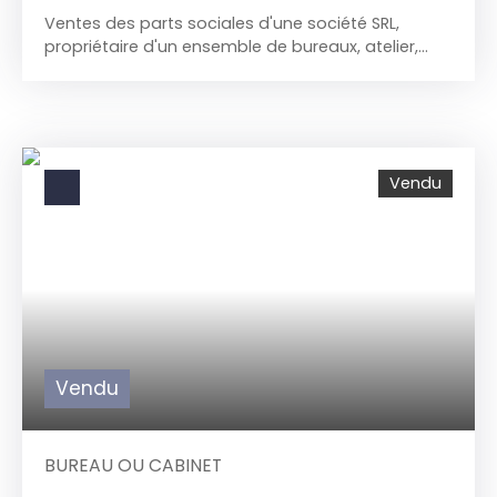
Ventes des parts sociales d'une société SRL,
propriétaire d'un ensemble de bureaux, atelier,
entrepôts, dépendances et studio en location.
Superficie des bureaux + atelier + magasin : 237
m² Superficie rangement + réserve +garage : 96
m² Grand garage au n° 12 rue du Bosquetville : 32.
5 m² Superficie d'un studio actuellement loué 480
Vendu
€ / mois : 65 m² A proximité de toutes les facilités
et les grands axes Le rachat des parts sociales
d'une société n'est pas soumis aux droits
d'enregistrements. Nous acceptons les offre à
partir de 235. 000 € sous réserve d'acceptation
du vendeur ou offre supérieure. Pour visite et plus
d'informations au 071/58. 50. 50
Vendu
BUREAU OU CABINET