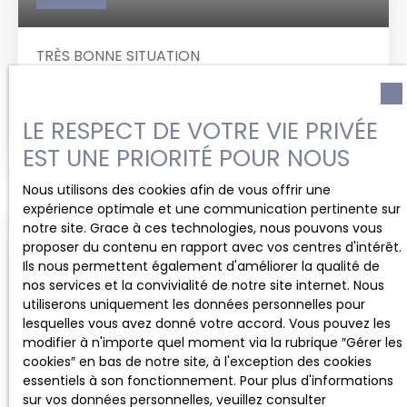
TRÈS BONNE SITUATION
3
pièces
250
m²
RANSART 6043
SOUS COMPROMIS Bien situé avec une bonne
LE RESPECT DE VOTRE VIE PRIVÉE
visibilité, à proximité de tous les commerces et
EST UNE PRIORITÉ POUR NOUS
toutes les facilités ! Immeuble comprenant un
rez-de- chaussée commercial avec habitation et
Nous utilisons des cookies afin de vous offrir une
garage. - sous- sol :
caves - Rez de chaussée
expérience optimale et une communication pertinente sur
:
Surface commerciale et garage
. - 1er étage :
notre site. Grace à ces technologies, nous pouvons vous
Cuisine, salle de bains, hall, salon, living et une
proposer du contenu en rapport avec vos centres d'intérêt.
Vendu
chambre - 2ème étage
: 2 chambre + grenier
Ils nous permettent également d'améliorer la qualité de
aménageable. Annexe:
Passage latéral
Possibilité
nos services et la convivialité de notre site internet. Nous
de rapport
utiliserons uniquement les données personnelles pour
lesquelles vous avez donné votre accord. Vous pouvez les
modifier à n'importe quel moment via la rubrique ″Gérer les
cookies″ en bas de notre site, à l'exception des cookies
essentiels à son fonctionnement. Pour plus d'informations
sur vos données personnelles, veuillez consulter