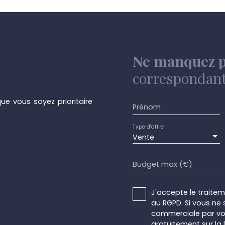
lité d'y installer un
carrelée comprenant
re, wc + lave-mains
chaudière murale gaz à
ure + passage latéral
Ne manquez p
 de 25 m² exposée plein
rand jardin verdoyant,
correspondant 
ge: Un palier de nuit, 1
dressing, une grande
ue vous soyez prioritaire
uble vitrage en PVC +
Prénom
lle de bains, installation
e salon avec vue
Type d'offre
allée. Nouvelle
Vente
n des droits
icat a été effectué en
Budget max (€)
 l'attente d'une
le peb après travaux !
 d'informations ou
J'accepte le trait
au RGPD. Si vous ne 
commerciale par voi
gratuitement sur la