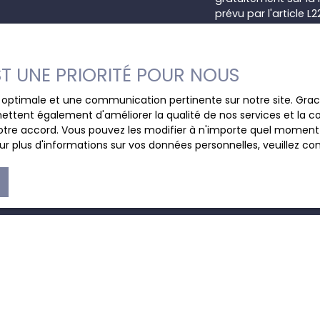
prévu par l'article 
Internet www.bloctel
Société Worldline, Se
EST UNE PRIORITÉ POUR NOUS
Pour en savoir plus 
ce optimale et une communication pertinente sur notre site. Gr
veuillez consulter n
ettent également d'améliorer la qualité de nos services et la con
tre accord. Vous pouvez les modifier à n'importe quel moment via
r plus d'informations sur vos données personnelles, veuillez co
JE SUIS PROPRIÉTAIRE