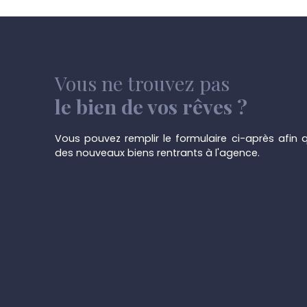
salon avec vue sur jardin et la vallée avec possibi
poêle à pellets, nouvelle salle de bains toute 
double vasques, wc, douche avec parois en ver
séparés, buanderie + chaufferie avec nouvelle 
condensation, groupe hydrophore, garage 1 voit
Vous ne trouvez pas
privatif. Terrasse suspendue + grande terrasse
soleil Châlet de 19. 33m² au centre du terrain, g
le bien de vos rêves ?
arboré et verger avec des arbres fruitiers. 1er éta
pièce bureau, grande chambre parentale avec 
Vous pouvez remplir le formulaire ci-après afin q
chambre enfant. Confort: Nouveaux châssis do
des nouveaux biens rentrants à l'agence.
volets électriques + cellules solaires, nouvelle sa
électrique conforme et en ordre, très belle pièc
extérieure sur jardin et vue panoramique sur la v
installation de chauffage. RC : 407 € ( réductio
d'enregistrement possible ) PEB cat G : ce certif
2014 avant tous les travaux, nous sommes dans
nouvelle visite du certificateur pour revaloriser 
Contactez-nous au plus vite afin d'obtenir plus
planifier une visite avec notre agence.