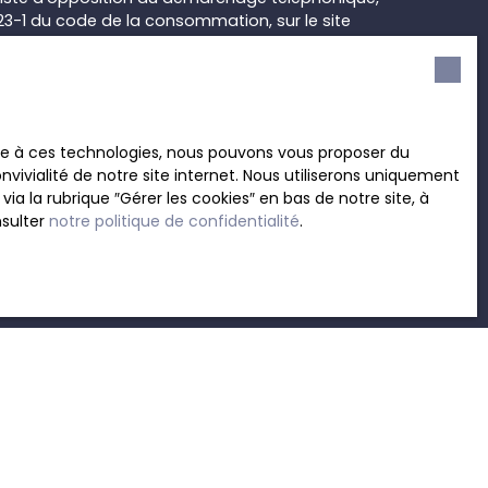
L223-1 du code de la consommation, sur le site
.gouv.fr ou par courrier adressé à :
rvice Bloctel, CS 61311, 41013 BLOIS CEDEX.
sur le traitement de vos données personnelles,
ace à ces technologies, nous pouvons vous proposer du
otre
politique de confidentialité
.
vivialité de notre site internet. Nous utiliserons uniquement
 la rubrique ″Gérer les cookies″ en bas de notre site, à
nsulter
notre politique de confidentialité
.
Recevoir des annonces
INFORMATIONS