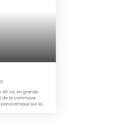
20
s 46 ca, en grande
ant de la commune
e panoramique sur la
 Au rdc: salle à
e équipée récemment
trique, lave-vaiselles,
de rangement), grand