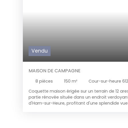
Vendu
MAISON DE CAMPAGNE
8
pièces
150
m²
Cour-sur-heure 61
Coquette maison érigée sur un terrain de 12 are
partie rénovée située dans un endroit verdoy
d'Ham-sur-Heure, profitant d'une splendide vu
vallée ! la maison se compose: Sous-sol: cavé !
manger avec poutres en bois avec coin cuisin
installée (taques vitro, hotte aspirante, four élec
micro-ondes, evier avec mitigeur et meubles 