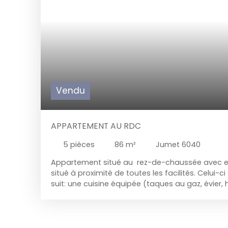
Vendu
APPARTEMENT AU RDC
5
pièces
86
m²
Jumet 6040
Appartement situé au rez-de-chaussée avec ent
situé à proximité de toutes les facilités. Celu
suit: une cuisine équipée (taques au gaz, évier, 
emplacement d'une machine à laver ou lave vais
(salon, salle à manger), hall de nuit, 2 chambre
(douche, lavabo,WC) Confort: chauffage centr
électricité et gaz individuels, chaudière au gaz 