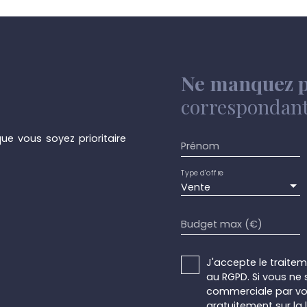
 électrcité et eau dans
louable à 500 € / mois,
Ne manquez p
correspondant 
ue vous soyez prioritaire
Prénom
Type d'offre
Vente
Budget max (€)
J'accepte le trait
au RGPD. Si vous ne 
commerciale par voi
gratuitement sur la