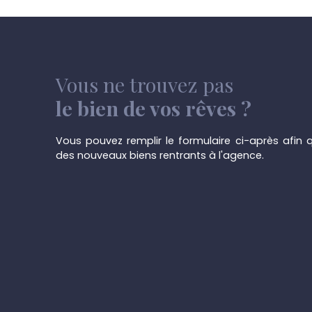
acquéreur devra transférer les compteurs : gaz,
sa partie d'appartement. cet appartement est 
bon investissement ! belle rentabilité !
Vous ne trouvez pas
le bien de vos rêves ?
Vous pouvez remplir le formulaire ci-après afin q
des nouveaux biens rentrants à l'agence.