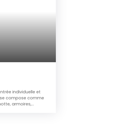
rée individuelle et
i-ci se compose comme
hotte, armoires,
selles), grand séjour
s à coucher, 1 SDB
al gaz, compteurs
séparé. le nouvel