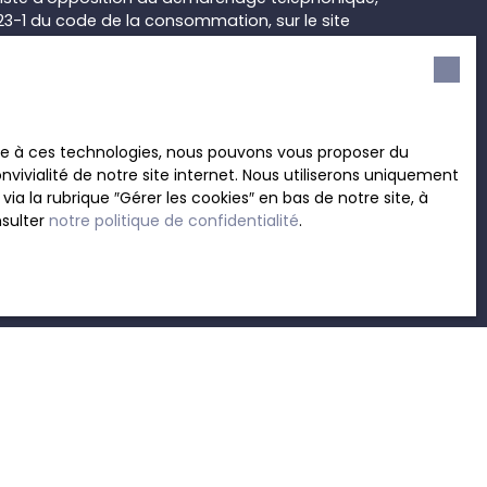
L223-1 du code de la consommation, sur le site
.gouv.fr ou par courrier adressé à :
rvice Bloctel, CS 61311, 41013 BLOIS CEDEX.
sur le traitement de vos données personnelles,
ace à ces technologies, nous pouvons vous proposer du
otre
politique de confidentialité
.
vivialité de notre site internet. Nous utiliserons uniquement
 la rubrique ″Gérer les cookies″ en bas de notre site, à
nsulter
notre politique de confidentialité
.
Recevoir des annonces
INFORMATIONS