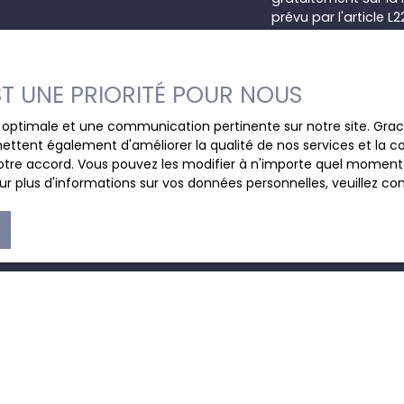
prévu par l'article 
Internet www.bloctel
Société Worldline, Se
EST UNE PRIORITÉ POUR NOUS
Pour en savoir plus 
ce optimale et une communication pertinente sur notre site. Gr
veuillez consulter n
ettent également d'améliorer la qualité de nos services et la con
tre accord. Vous pouvez les modifier à n'importe quel moment via
r plus d'informations sur vos données personnelles, veuillez co
JE SUIS PROPRIÉTAIRE