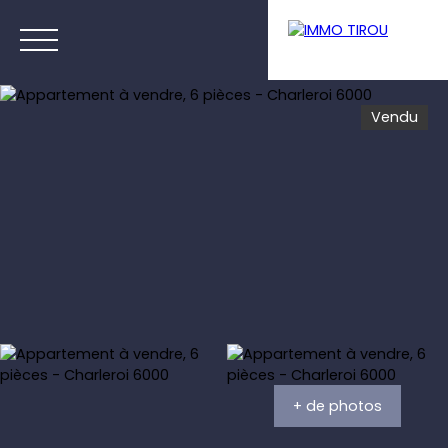
Vendu
Menu
Estimation
+ de photos