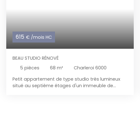
615
€ /mois HC
BEAU STUDIO RÉNOVÉ
5
pièces
68
m²
Charleroi 6000
Petit appartement de type studio très lumineux
situé au septième étages d'un immeuble de
standing et de bonne réputation avec ascenseur
situé dans un quartier calme et prisé, proche de
toutes les facilités.
L'appartement est composé
de : Hall d'entée avec porte blindée et vidéophone,
WC séparé + lave mains, coin chaufferie, beau
living très lumineux, cuisine équipée (lave vaisselle,
four, taques électrique, frigo, meuble de
rangement, hotte), une salle de bain ( douche +