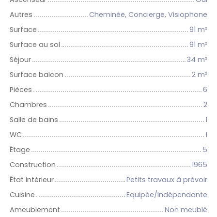
Autres
Cheminée, Concierge, Visiophone
Surface
91
m²
Surface au sol
91
m²
Séjour
34
m²
Surface balcon
2
m²
Pièces
6
Chambres
2
Salle de bains
1
WC
1
Étage
5
Construction
1965
État intérieur
Petits travaux à prévoir
Cuisine
Equipée/Indépendante
Ameublement
Non meublé