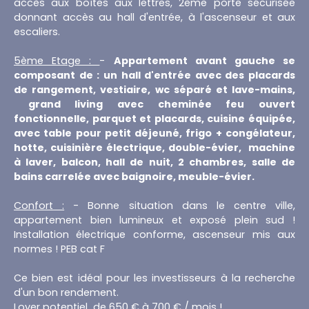
accès aux boîtes aux lettres, 2ème porte sécurisée
donnant accès au hall d'entrée, à l'ascenseur et aux
escaliers.
5ème Etage :
-
Appartement avant gauche se
composant de : un hall d'entrée avec des placards
de rangement, vestiaire, wc séparé et lave-mains,
grand living avec cheminée feu ouvert
fonctionnelle, parquet et placards, cuisine équipée,
avec table pour petit déjeuné, frigo + congélateur,
hotte, cuisinière électrique, double-évier, machine
à laver, balcon, hall de nuit, 2 chambres, salle de
bains carrelée avec baignoire, meuble-évier.
Confort :
- Bonne situation dans le centre ville,
appartement bien lumineux et exposé plein sud !
Installation électrique conforme, ascenseur mis aux
normes ! PEB cat F
Ce bien est idéal pour les investisseurs à la recherche
d'un bon rendement.
Loyer potentiel de 650 € à 700 € / mois !