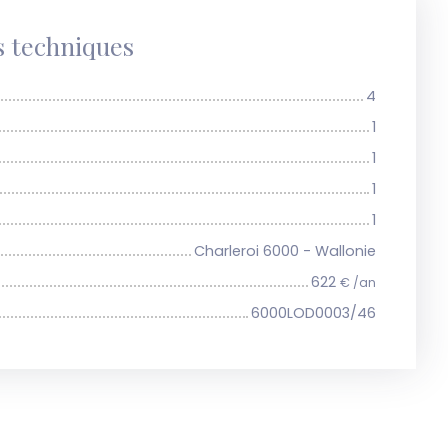
s techniques
4
1
1
1
1
Charleroi 6000 - Wallonie
622
€ /an
6000LOD0003/46