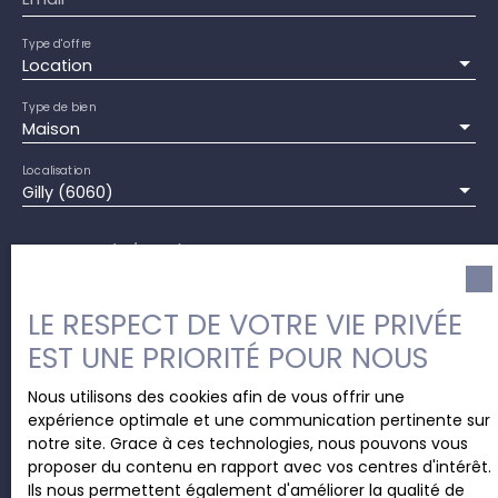
Type d'offre
Location
Type de bien
Maison
Localisation
Gilly (6060)
Loyer max (€/mois)
Surface min (m²)
LE RESPECT DE VOTRE VIE PRIVÉE
EST UNE PRIORITÉ POUR NOUS
Pièces min
Nous utilisons des cookies afin de vous offrir une
expérience optimale et une communication pertinente sur
J'accepte le traitement de mes données
notre site. Grace à ces technologies, nous pouvons vous
personnelles conformément au RGPD. Si vous ne
proposer du contenu en rapport avec vos centres d'intérêt.
souhaitez pas faire l'objet de prospection
Ils nous permettent également d'améliorer la qualité de