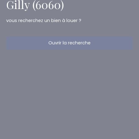
Gilly (6060)
vous recherchez un bien à louer ?
Ouvrir la recherche
Type d'offre
Location
Type de bien
Maison
Localisation
Gilly (6060)
Loyer max (€/mois)
Surface min (m²)