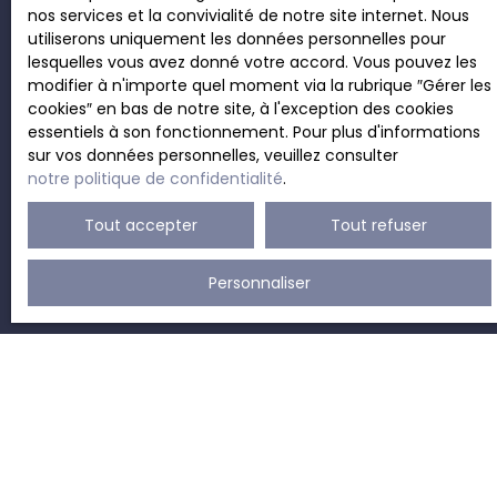
commerciale par voie téléphonique, vous pouvez
nos services et la convivialité de notre site internet. Nous
vous inscrire gratuitement sur la liste d'opposition
utiliserons uniquement les données personnelles pour
au démarchage téléphonique, prévu par l'article
lesquelles vous avez donné votre accord. Vous pouvez les
L223-1 du code de la consommation, sur le site
modifier à n'importe quel moment via la rubrique ″Gérer les
Internet www.bloctel.gouv.fr ou par courrier
cookies″ en bas de notre site, à l'exception des cookies
adressé à :
essentiels à son fonctionnement. Pour plus d'informations
sur vos données personnelles, veuillez consulter
Société Worldline, Service Bloctel, CS 61311, 41013
notre politique de confidentialité
.
BLOIS CEDEX.
Tout accepter
Tout refuser
Pour en savoir plus sur le traitement de vos
données personnelles, veuillez consulter notre
Personnaliser
politique de confidentialité
.
Recevoir des annonces