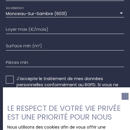
Localisation
Monceau-Sur-Sambre (6031)
Loyer max (€/mois)
Surface min (m²)
Pièces min
J'accepte le traitement de mes données
personnelles conformément au RGPD. Si vous ne
souhaitez pas faire l'objet de prospection
commerciale par voie téléphonique, vous pouvez
vous inscrire gratuitement sur la liste d'opposition
LE RESPECT DE VOTRE VIE PRIVÉE
au démarchage téléphonique, prévu par l'article
EST UNE PRIORITÉ POUR NOUS
L223-1 du code de la consommation, sur le site
Internet www.bloctel.gouv.fr ou par courrier
Nous utilisons des cookies afin de vous offrir une
adressé à :