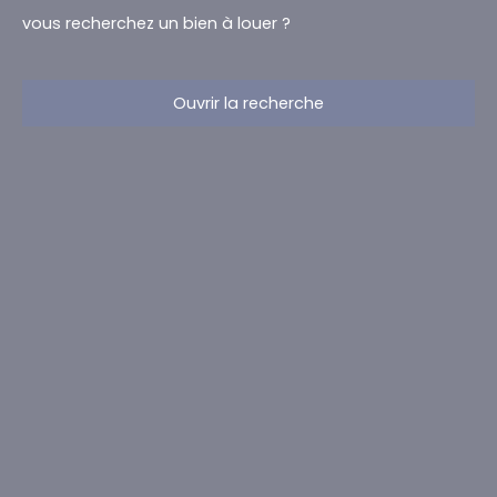
vous recherchez un bien à louer ?
Ouvrir la recherche
Type d'offre
Location
Type de bien
Maison Mitoyenne 2 côtés
Localisation
Monceau-Sur-Sambre (6031)
Loyer max (€/mois)
Surface min (m²)