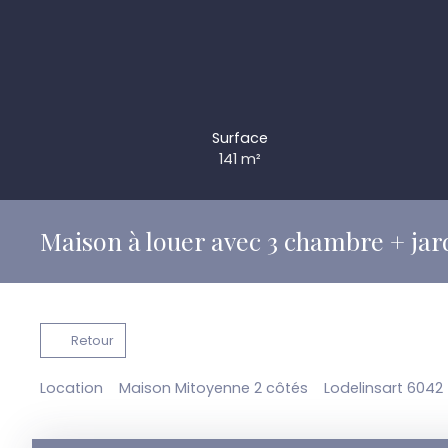
Surface
141
m²
Maison à louer avec 3 chambre + jar
Retour
Location
Maison Mitoyenne 2 côtés
Lodelinsart 6042