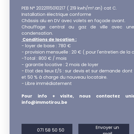
PEB N° 20221115010217 ( 219 kwh/m².an) cat C.
Installation électrique conforme
Châssis alu en DV avec volets en façade avant.
Chauffage central au gaz de ville avec une
condensation.
Conditions de location :
- loyer de base : 780 €
- provision mensuelle : 20 € ( pour l'entretien de la
-Total : 800 € / mois
- garantie locative : 2 mois de loyer
- Etat des lieux E/S : sur devis et sur demande dont
et 50 % à charge du nouveau locataire.
- Libre immédiatement
Pour info + visite, nous contactez un
info@immotirou.be
Envoyer un
071 58 50 50
mail