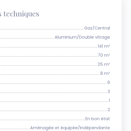
s techniques
Gaz/Central
Aluminium/Double vitrage
141
m²
70
m²
25
m²
8
m²
9
3
1
2
En bon état
Aménagée et équipée/Indépendante