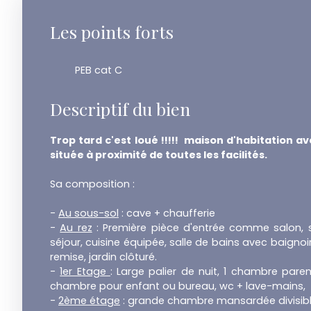
Les points forts
PEB cat C
Descriptif du bien
Trop tard c'est loué !!!!! maison d'habitation a
située à proximité de toutes les facilités.
Sa composition :
-
Au sous-sol
: cave + chaufferie
-
Au rez
: Première pièce d'entrée comme salon, 
séjour, cuisine équipée, salle de bains avec baignoi
remise, jardin clôturé.
-
1er Etage
: Large palier de nuit, 1 chambre paren
chambre pour enfant ou bureau, wc + lave-mains,
-
2ème étage
: grande chambre mansardée divisib