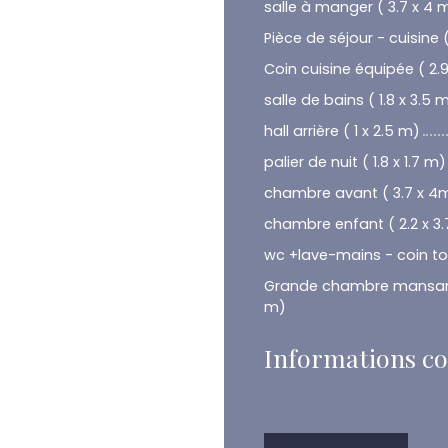
salle à manger ( 3.7 x 4 
Pièce de séjour - cuisine 
Coin cuisine équipée ( 2.9
salle de bains ( 1.8 x 3.5 
hall arrière ( 1 x 2.5 m)
palier de nuit ( 1.8 x 1.7 m)
chambre avant ( 3.7 x 4
chambre enfant ( 2.2 x 3.
wc +lave-mains - coin toil
Grande chambre mansardée
m)
Informations c