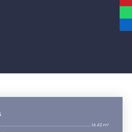
s
14.43 m²