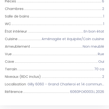
Pièces
6
Chambres
2
Salle de bains
1
WC
1
État intérieur
En bon état
Cuisine
Aménagée et équipée/Coin cuisine
Ameublement
Non meublé
Vue
Rue
Cave
Oui
Terrain
70 ca
Niveaux (RDC inclus)
2
Localisation
Gilly 6060 - Grand Charleroi et 14 communes
Référence
6060POI0003.L.2026