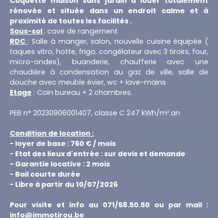
Coquette maison sans jardin à louer totalement
rénovée et située dans un endroit calme et à
proximité de toutes les facilités .
Sous-sol
: cave de rangement
RDC
: Salle à manger, salon, nouvelle cuisine équipée (
taques vitro, hotte, frigo, congélateur avec 3 tiroirs, four,
micro-ondes), buanderie, chaufferie avec une
chaudière à condensation au gaz de ville, salle de
douche avec meuble évier, wc + lave-mains
Etage
: Coin bureau + 2 chambres.
PEB n° 20230906001407, classe C 247 kWh/m².an
Condition de location :
- loyer de base : 760 € / mois
- Etat des lieux d'entrée : sur devis et demande
- Garantie locative : 2 mois
- Bail courte durée
- Libre à partir du 10/07/2026
Pour visite et info au 071/58.50.50 ou par mail :
info@immotirou.be