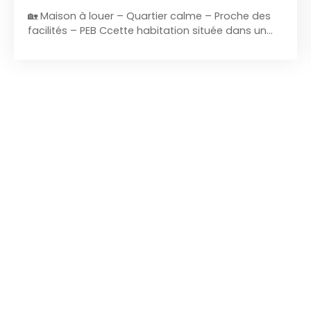
🏡 Maison à louer – Quartier calme – Proche des
facilités – PEB Ccette habitation située dans un
quartier calme et recherché, à proximité
immédiate des commerces, écoles, transports et
axes rapides. Ce bien offre un excellent confort de
vie, une belle luminosité et une configuration
idéale pour un couple ou une famille. 🔹
Description détaillée de la maison Rez-de-
chaussée Hall d'entréeSalonPièce de séjourCuisine
équipée comprenant taques au gaz, évier, hotte,
four électrique, micro - ondes, lave-vaisselles,
frigo, meubles de rangement + coin déjeuner. WC
+ lave-mains1er étagePalier de nuit2 chambres + 1
bureau Salle de douche + WC + meuble évier2e
étageGrande chambre mansardée avec coin
rangements ( suite parentale ) Salle de bains
privative avec baignoire + meuble évier + wcSous-
solCave de rangementChaufferie +
buanderieGarage à l’arrière via un sentier +
ouverture de la porte électrique. Terrasse +
jardinet⚙️ Confort & équipementsPEB : C – 194