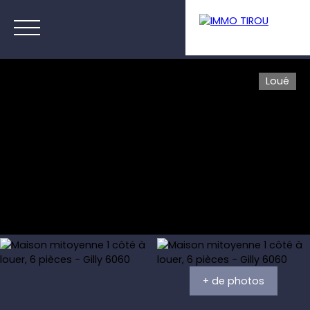
Loué
Menu
Estimation
+ de photos