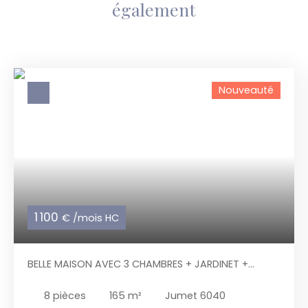
également
Nouveauté
1 100
€ /mois HC
BELLE MAISON AVEC 3 CHAMBRES + JARDINET +
GARAGE
8
pièces
165
m²
Jumet 6040