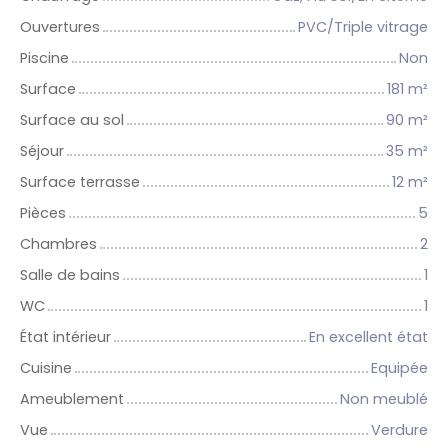
Ouvertures
PVC/Triple vitrage
Piscine
Non
Surface
181
m²
Surface au sol
90
m²
Séjour
35
m²
Surface terrasse
12
m²
Pièces
5
Chambres
2
Salle de bains
1
WC
1
État intérieur
En excellent état
Cuisine
Equipée
Ameublement
Non meublé
Vue
Verdure