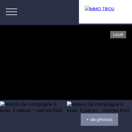
Loué
Menu
Estimation
+ de photos