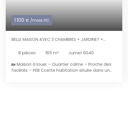
1 100
€ /mois HC
BELLE MAISON AVEC 3 CHAMBRES + JARDINET +
GARAGE
8
pièces
165
m²
Jumet 6040
🏡 Maison à louer – Quartier calme – Proche des
facilités – PEB Ccette habitation située dans un
quartier calme et recherché, à proximité
immédiate des commerces, écoles, transports et
axes rapides. Ce bien offre un excellent confort de
vie, une belle luminosité et une configuration
idéale pour un couple ou une famille. 🔹
Description détaillée de la maison Rez-de-
chaussée Hall d'entréeSalonPièce de séjourCuisine
équipée comprenant taques au gaz, évier, hotte,
four électrique, micro - ondes, lave-vaisselles,