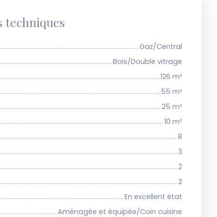
s techniques
Gaz/Central
Bois/Double vitrage
126
m²
55
m²
25
m²
10
m²
8
3
2
2
En excellent état
Aménagée et équipée/Coin cuisine