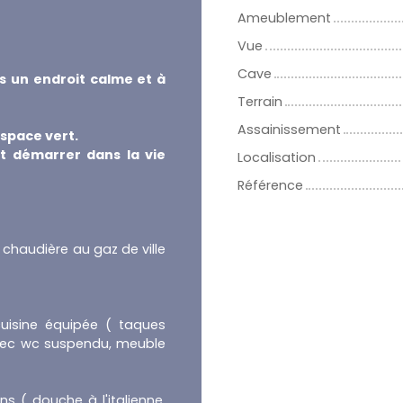
Ameublement
Vue
Cave
s un endroit calme et à
Terrain
Assainissement
espace vert.
nt démarrer dans la vie
Localisation
Référence
chaudière au gaz de ville
cuisine équipée ( taques
u avec wc suspendu, meuble
ns ( douche à l'italienne,