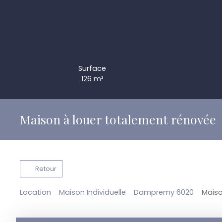
Surface
126
m²
Maison à louer totalement rénovée
Retour
Location
Maison Individuelle
Dampremy 6020
Maiso