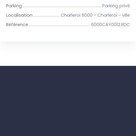
Parking
Parking privé
Localisation
Charleroi 6000 - Charleroi - ville
Référence
6000CAY0012.RDC
+