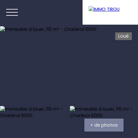
Loué
Menu
Estimation
+ de photos