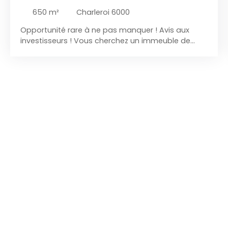
MAISONNETTE
650
m²
Charleroi 6000
Opportunité rare à ne pas manquer ! Avis aux
investisseurs !
Vous cherchez un immeuble de
rapport avec de bons revenus locatifs et bonne
rentabilité ?
IMMO TIROU vous propose ce building
avec 4 appartements, un rez-de-chaussée
commercial et une maisonnette à achever en
travaux.
le tout à proximité de toutes les
commodités et les facilités.
Un résumé sur son
agencement : Au rez-de-chaussée : - hall
d'entrée des communs pour les 4 appartements
et la maisonnette à l'arrière. - Un vaste Rez
commercial à rénover avec entrée séparée et
grande vitrine en façade à aménager Aux étages
: 4 appartements identiques de 88 m² avec
chaudière individuelles au gaz de ville : Hall
d'entrée, agréable séjour, cuisine équipée et
séparée du séjour, SDB avec WC et 2 chambres.
Chaque appartement dispose de sa cavette,
compteurs d'électricité et de gaz individuels et