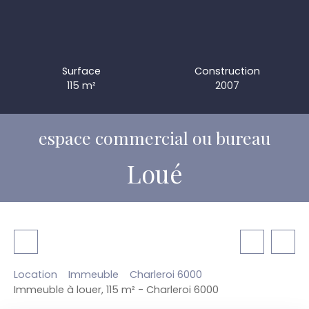
Surface
Construction
115
m²
2007
espace commercial ou bureau
Loué
Location
Immeuble
Charleroi 6000
Immeuble à louer, 115 m² - Charleroi 6000