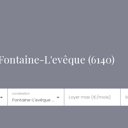
Fontaine-L'evêque (6140)
Localisation
Loyer max (€/mois)
S
Fontaine-L'evêque (6140)