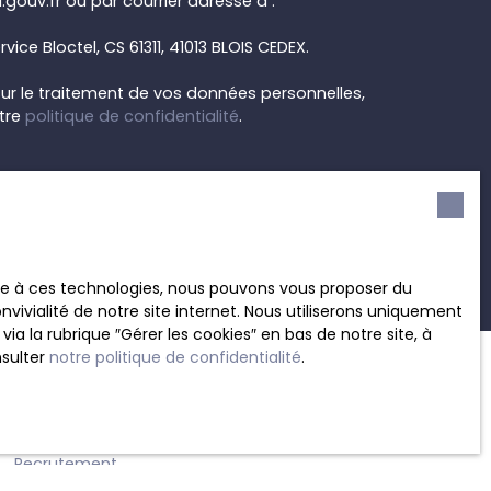
.gouv.fr ou par courrier adressé à :
rvice Bloctel, CS 61311, 41013 BLOIS CEDEX.
sur le traitement de vos données personnelles,
otre
politique de confidentialité
.
Recevoir des annonces
ace à ces technologies, nous pouvons vous proposer du
vivialité de notre site internet. Nous utiliserons uniquement
 la rubrique ″Gérer les cookies″ en bas de notre site, à
nsulter
notre politique de confidentialité
.
INFORMATIONS
Recrutement